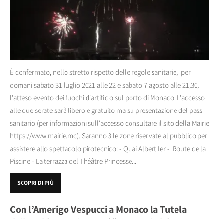
È confermato, nello stretto rispetto delle regole sanitarie, per
domani sabato 31 luglio 2021 alle 22 e sabato 7 agosto alle 21,30,
l'atteso evento dei fuochi d'artificio sul porto di Monaco. L'accesso
alle due serate sarà libero e gratuito ma su presentazione del pass
sanitario (per informazioni sull'accesso consultare il sito della Mairie
https://www.mairie.mc). Saranno 3 le zone riservate al pubblico per
assistere allo spettacolo pirotecnico: - Quai Albert Ier - Route de la
Piscine - La terrazza del Théâtre Princesse...
SCOPRI DI PIÙ
Con l’Amerigo Vespucci a Monaco la Tutela