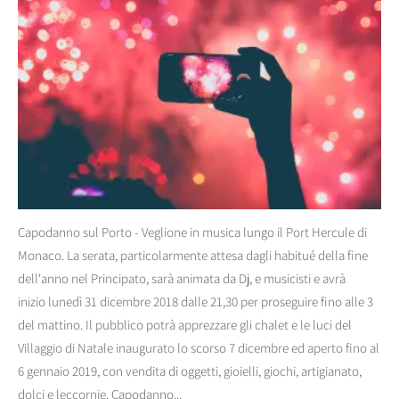
Capodanno sul Porto - Veglione in musica lungo il Port Hercule di
Monaco. La serata, particolarmente attesa dagli habitué della fine
dell'anno nel Principato, sarà animata da Dj, e musicisti e avrà
inizio lunedì 31 dicembre 2018 dalle 21,30 per proseguire fino alle 3
del mattino. Il pubblico potrà apprezzare gli chalet e le luci del
Villaggio di Natale inaugurato lo scorso 7 dicembre ed aperto fino al
6 gennaio 2019, con vendita di oggetti, gioielli, giochi, artigianato,
dolci e leccornie. Capodanno...