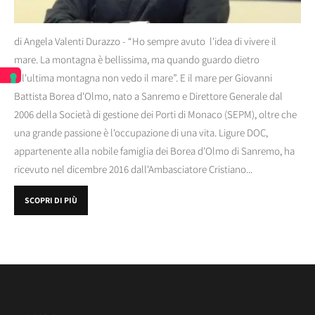
di Angela Valenti Durazzo - “Ho sempre avuto l'idea di vivere il
mare. La montagna è bellissima, ma quando guardo dietro
all'ultima montagna non vedo il mare”. E il mare per Giovanni
Battista Borea d'Olmo, nato a Sanremo e Direttore Generale dal
2006 della Società di gestione dei Porti di Monaco (SEPM), oltre che
una grande passione è l'occupazione di una vita. Ligure DOC,
appartenente alla nobile famiglia dei Borea d'Olmo di Sanremo, ha
ricevuto nel dicembre 2016 dall'Ambasciatore Cristiano...
SCOPRI DI PIÙ