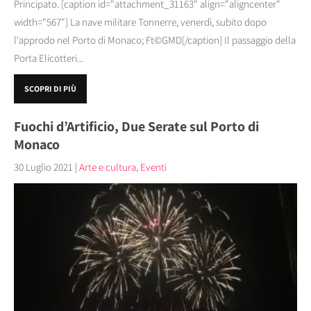
Principato. [caption id="attachment_31163" align="aligncenter"
width="567"] La nave militare Tonnerre, venerdì, subito dopo
l'approdo nel Porto di Monaco; Ft©GMD[/caption] Il passaggio della
Porta Elicotteri...
SCOPRI DI PIÙ
Fuochi d’Artificio, Due Serate sul Porto di
Monaco
30 Luglio 2021
|
Arte e cultura
,
Eventi