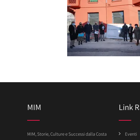
MIM
Link R
MIM, Storie, Culture e Successi dalla Costa
Eventi