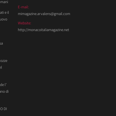
Domani
E-mail:
ti e il
mimagazine.arvalens@gmail.com
Nuovo
Website:
http://monacoitaliamagazine.net
sa
Nozze
el
de l’
ano di
O DI