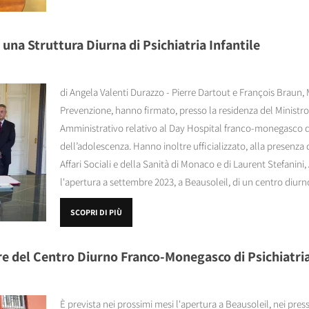
una Struttura Diurna di Psichiatria Infantile
di Angela Valenti Durazzo - Pierre Dartout e François Braun, 
Prevenzione, hanno firmato, presso la residenza del Ministro 
Amministrativo relativo al Day Hospital franco-monegasco di 
dell’adolescenza. Hanno inoltre ufficializzato, alla presenza 
Affari Sociali e della Sanità di Monaco e di Laurent Stefanini
l'apertura a settembre 2023, a Beausoleil, di un centro diurn
SCOPRI DI PIÙ
ere del Centro Diurno Franco-Monegasco di Psichiatria
È prevista nei prossimi mesi l'apertura a Beausoleil, nei pres