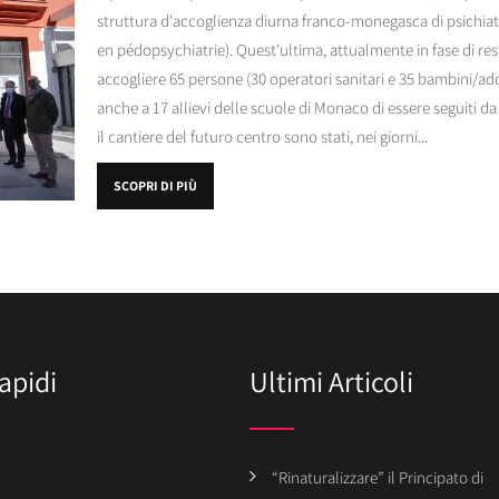
struttura d'accoglienza diurna franco-monegasca di psichiatri
en pédopsychiatrie). Quest'ultima, attualmente in fase di re
accogliere 65 persone (30 operatori sanitari e 35 bambini/a
anche a 17 allievi delle scuole di Monaco di essere seguiti da 
il cantiere del futuro centro sono stati, nei giorni...
SCOPRI DI PIÙ
apidi
Ultimi Articoli
“Rinaturalizzare” il Principato di