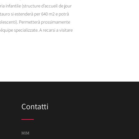
a infantile (structure d’accueil de jour
stauro si estenderà per 640 m2 e potrà
dolescenti). Permetterà prossimamente
équipe specializzate. A recarsi a visitare
Contatti
MIM