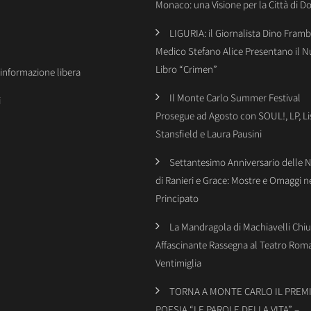
Monaco: una Visione per la Città di 
LIGURIA: il Giornalista Dino Framba
Medico Stefano Alice Presentano il 
Libro “Crimen”
’informazione libera
Il Monte Carlo Summer Festival
i
Prosegue ad Agosto con SOUL!, LP, Li
Stansfield e Laura Pausini
Settantesimo Anniversario delle 
di Ranieri e Grace: Mostre e Omaggi n
Principato
La Mandragola di Machiavelli Chiu
Affascinante Rassegna al Teatro Rom
Ventimiglia
TORNA A MONTE CARLO IL PREMI
POESIA “LE PAROLE DELLA VITA” –