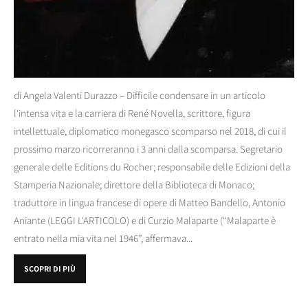
di Angela Valenti Durazzo – Difficile condensare in un articolo
l'intensa vita e la carriera di René Novella, scrittore, figura
intellettuale, diplomatico monegasco scomparso nel 2018, di cui il
prossimo marzo ricorreranno i 3 anni dalla scomparsa. Segretario
generale delle Editions du Rocher; responsabile delle Edizioni della
Stamperia Nazionale; direttore della Biblioteca di Monaco;
traduttore in lingua francese di opere di Matteo Bandello, Antonio
Aniante (LEGGI L'ARTICOLO) e di Curzio Malaparte (“Malaparte è
entrato nella mia vita nel 1946”, affermava...
SCOPRI DI PIÙ