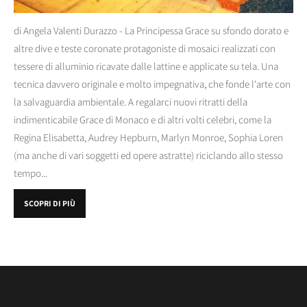
di Angela Valenti Durazzo - La Principessa Grace su sfondo dorato e
altre dive e teste coronate protagoniste di mosaici realizzati con
tessere di alluminio ricavate dalle lattine e applicate su tela. Una
tecnica davvero originale e molto impegnativa, che fonde l'arte con
la salvaguardia ambientale. A regalarci nuovi ritratti della
indimenticabile Grace di Monaco e di altri volti celebri, come la
Regina Elisabetta, Audrey Hepburn, Marlyn Monroe, Sophia Loren
(ma anche di vari soggetti ed opere astratte) riciclando allo stesso
tempo...
SCOPRI DI PIÙ