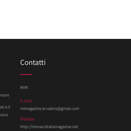
Contatti
MIM
Domani
E-mail:
ti e il
mimagazine.arvalens@gmail.com
Nuovo
Website:
http://monacoitaliamagazine.net