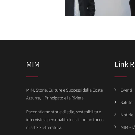
MIM
Link R
MIM, Storie, Culture e Successi dalla Costa
Eventi
Azzurra, il Principato e la Riviera.
Salute
Raccontiamo storie di stile, sostenibilità e
Notizie
interviste a personalità locali con un tocco
MIM – L
di arte e letteratura.