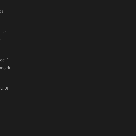
sa
Nozze
el
de l’
ano di
O DI