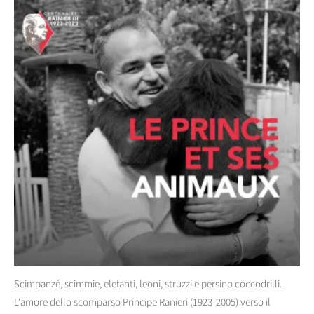
Scimpanzé, scimmie, elefanti, leoni, struzzi e persino coccodrilli.
L'amore dello scomparso Principe Ranieri (1923-2005) verso il