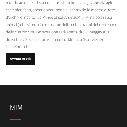
mondo animale e il soccorso prestato fin dalla giovane età agli
esemplari feriti, abbandonati, sono al centro della mostra di foto
d'archivio inedite “Le Prince et ses Animaux” (il Principe e i suoi
animali) che si terrà in occasione delle celebrazioni del centenario
della sua nascita. L'esposizione sarà aperta dal 31 maggio al 31
dicembre 2023 al Jardin Animalier di Monaco (Fontvieille),
istituzione che...
SCOPRI DI PIÙ
MIM