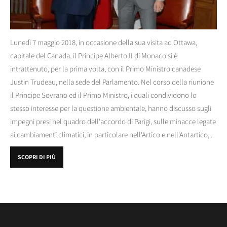
Lunedì 7 maggio 2018, in occasione della sua visita ad Ottawa,
capitale del Canada, il Principe Alberto II di Monaco si è
intrattenuto, per la prima volta, con il Primo Ministro canadese
Justin Trudeau, nella sede del Parlamento. Nel corso della riunione
il Principe Sovrano ed il Primo Ministro, i quali condividono lo
stesso interesse per la questione ambientale, hanno discusso sugli
impegni presi nel quadro dell'accordo di Parigi, sulle minacce legate
ai cambiamenti climatici, in particolare nell'Artico e nell'Antartico,...
SCOPRI DI PIÙ