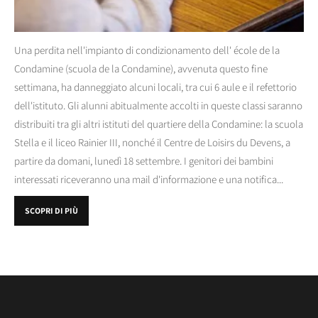
Una perdita nell'impianto di condizionamento dell' école de la
Condamine (scuola de la Condamine), avvenuta questo fine
settimana, ha danneggiato alcuni locali, tra cui 6 aule e il refettorio
dell'istituto. Gli alunni abitualmente accolti in queste classi saranno
distribuiti tra gli altri istituti del quartiere della Condamine: la scuola
Stella e il liceo Rainier III, nonché il Centre de Loisirs du Devens, a
partire da domani, lunedì 18 settembre. I genitori dei bambini
interessati riceveranno una mail d'informazione e una notifica...
SCOPRI DI PIÙ