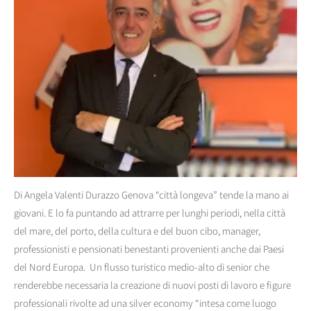
Di Angela Valenti Durazzo Genova “città longeva” tende la mano ai
giovani. E lo fa puntando ad attrarre per lunghi periodi, nella città
del mare, del porto, della cultura e del buon cibo, manager,
professionisti e pensionati benestanti provenienti anche dai Paesi
del Nord Europa. Un flusso turistico medio-alto di senior che
renderebbe necessaria la creazione di nuovi posti di lavoro e figure
professionali rivolte ad una silver economy “intesa come luogo