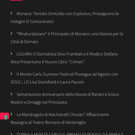
Monaco: Tentato Omicidio con Esplosivo, Proseguono le
Indagini (il Comunicato)
“Rinaturalizzare” il Principato di Monaco: una Visione per la
Città di Domani
LIGURIA: il Giornalista Dino Frambati e il Medico Stefano
Alice Presentano il Nuovo Libro “Crimen”
Il Monte Carlo Summer Festival Prosegue ad Agosto con
SOUL!, LP, Lisa Stansfield e Laura Pausini
Settantesimo Anniversario delle Nozze di Ranieri e Grace:
Mostre e Omaggi nel Principato
La Mandragola di Machiavelli Chiude l’ Affascinante
Rassegna al Teatro Romano di Ventimiglia
TORNA A MONTE CARLO IL PREMIO DI POESIA “LE PAROLE