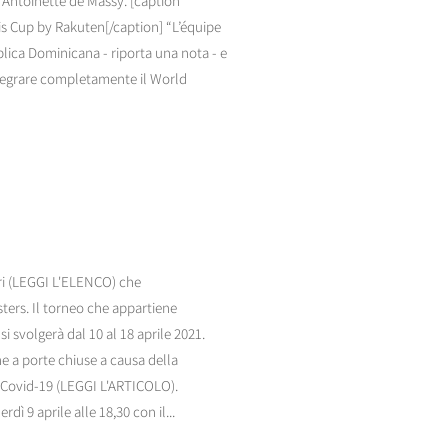
 Antoinette de Massy. [caption
s Cup by Rakuten[/caption] “L’équipe
lica Dominicana - riporta una nota - e
ntegrare completamente il World
tori (LEGGI L'ELENCO) che
ters. Il torneo che appartiene
i svolgerà dal 10 al 18 aprile 2021.
e a porte chiuse a causa della
l Covid-19 (LEGGI L'ARTICOLO).
ì 9 aprile alle 18,30 con il...