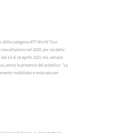
o della categoria ATP World Tour
 cancellazione nel 2020, per via della
à dal 10 al 18 aprile 2021 ma, sempre
rus, senza la presenza del pubblico. “Le
namente mobilitate e motivate per
il torneo di tennis, su terra battuta