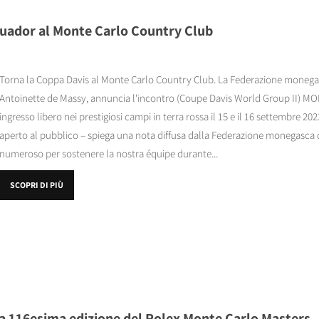
uador al Monte Carlo Country Club
Torna la Coppa Davis al Monte Carlo Country Club. La Federazione monegas
Antoinette de Massy, annuncia l'incontro (Coupe Davis World Group II) M
ingresso libero nei prestigiosi campi in terra rossa il 15 e il 16 settembre 202
aperto al pubblico – spiega una nota diffusa dalla Federazione monegasca d
numeroso per sostenere la nostra équipe durante...
SCOPRI DI PIÙ
la 116esima edizione del Rolex Monte Carlo Masters