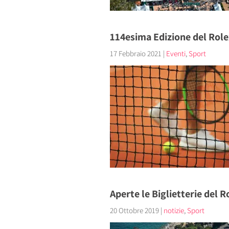
114esima Edizione del Rol
17 Febbraio 2021
|
Eventi
,
Sport
Aperte le Biglietterie del 
20 Ottobre 2019
|
notizie
,
Sport