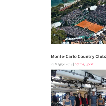
Monte-Carlo Country Club: l
29 Maggio 2019
|
notizie
,
Sport