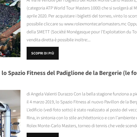
(categoria ATP World Tour Masters 1000) che si svolgerà al M
aprile 2020. Per acquistare i biglietti del torneo, vinto lo sco
possibile cliccare su www.rolexmontecarlomasters.mc Oppure 
della SMETT (Société Monégasque pour l'Exploitation du To
vendita diretta è possibile inoltre:...
SCOPRI DI PIÙ
o Spazio Fitness del Padiglione de la Bergerie (le fo
di Angela Valenti Durazzo Con la bella stagione funziona a 
il 4 marzo 2019, lo Spazio Fitness al nuovo Pavillon de la B
L'edificio (vedi foto sotto) è stato realizzato al posto del vec
Rina, in sintonia con lo stile architettonico e con l'ambiente 
Rolex Monte-Carlo Masters, torneo di tennis che vede scende