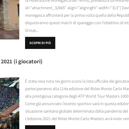
la Federazione Monegasca del Tennis, presieduta da Melanie
id="attachment_32665" align="alignright" width="313"] Davi
monegasca affronterà per la prima volta quella della Repubb
disputeranno questi match di spareggio con l'obiettivo di i
Group...
SCOPRI DI PIÙ
2021 (i giocatori)
È stata resa nota nei giorni scorsi la lista ufficiale dei gioca
parteciperanno alla 114a edizione del Rolex Monte Carlo Mas
alla prestigiosa categoria degli ATP World Tour Masters 1000 s
Come già annunciato l'evento sportivo sarà in questa edizion
situazione sanitaria globale determinata dalla pandemia de
L’edizione 2021 del Rolex Monte Carlo Masters avrà inizio venerd