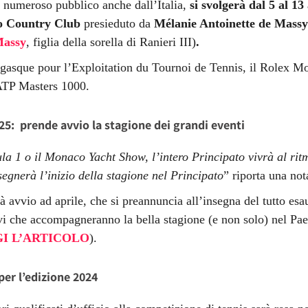
a numeroso pubblico anche dall’Italia,
si svolgerà dal 5 al 13
o Country Club
presieduto da
Mélanie Antoinette de Mass
Massy
, figlia della sorella di Ranieri III)
.
gasque pour l’Exploitation du Tournoi de Tennis, il Rolex Mo
 ATP Masters 1000.
5: prende avvio la stagione dei grandi eventi
a 1 o il Monaco Yacht Show, l’intero Principato vivrà al ri
egnerà l’inizio della stagione nel Principato
” riporta una not
 avvio ad aprile, che si preannuncia all’insegna del tutto esa
vi che accompagneranno la bella stagione (e non solo) nel Pae
I L’ARTICOLO
).
per l’edizione 2024