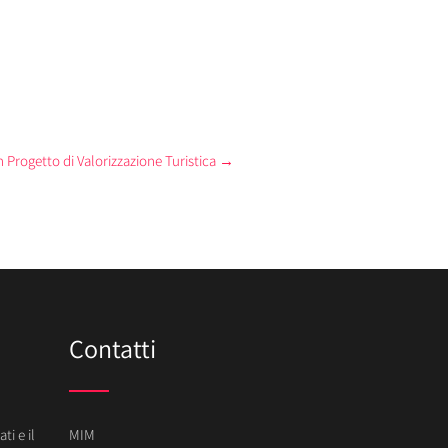
Progetto di Valorizzazione Turistica
→
Contatti
ti e il
MIM