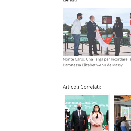
Correlati
(Si
apre
apre
in
in
una
una
nuova
nuova
finestra)
finestra)
Monte Carlo: Una Targa per Ricordare l
Baronessa Elizabeth-Ann de Massy
Articoli Correlati: