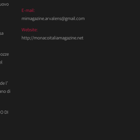
Nuovo
E-mail:
mimagazine.arvalens@gmail.com
Website:
sa
http://monacoitaliamagazine.net
Nozze
el
de l’
ano di
O DI