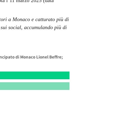
nota l’11 marzo 2025 (data
tori a Monaco e catturato più di
 sui social, accumulando più di
incipato di Monaco Lionel Beffre;