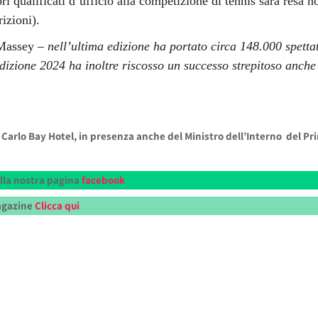
ori qualificati d’ufficio alla competizione di tennis sarà resa 
rizioni).
Massey
– nell’ultima edizione ha portato circa 148.000 spetta
edizione 2024 ha inoltre riscosso un successo strepitoso anche
 Carlo Bay Hotel, in presenza anche del Ministro dell’Interno del Pr
alla nostra pagina
facebook
Magazine
Clicca qui