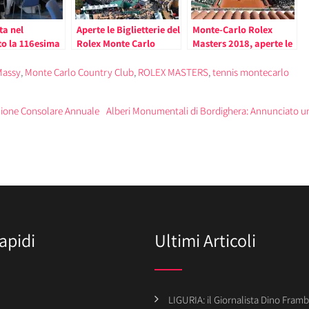
ta nel
Aperte le Biglietterie del
Monte-Carlo Rolex
to la 116esima
Rolex Monte Carlo
Masters 2018, aperte le
del Rolex
Masters 2020
biglietterie
rlo Masters
Massy
,
Monte Carlo Country Club
,
ROLEX MASTERS
,
tennis montecarlo
nione Consolare Annuale
Alberi Monumentali di Bordighera: Annunciato un 
apidi
Ultimi Articoli
LIGURIA: il Giornalista Dino Framba