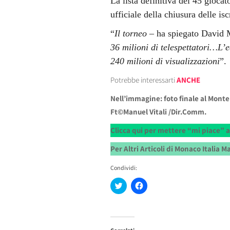
La lista definitiva dei 45 giocat
ufficiale della chiusura delle isc
“
Il torneo –
ha spiegato David 
36 milioni di telespettatori…L’
240 milioni di visualizzazioni
”.
Potrebbe interessarti
ANCHE
Nell’immagine: foto finale al Monte
Ft©Manuel Vitali /Dir.Comm.
Clicca qui per mettere “mi piace” 
Per Altri Articoli di Monaco Italia 
Condividi:
Fai
Fai
clic
clic
qui
per
per
condividere
condividere
su
su
Facebook
Twitter
(Si