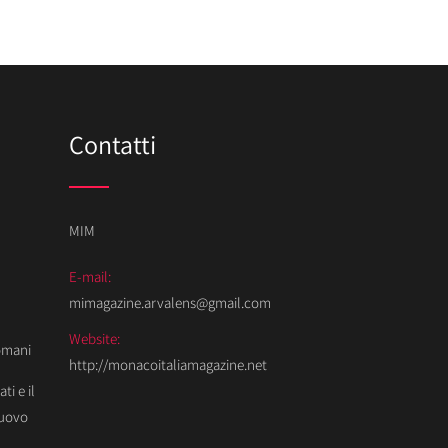
Contatti
MIM
E-mail:
mimagazine.arvalens@gmail.com
Website:
Domani
http://monacoitaliamagazine.net
ti e il
Nuovo