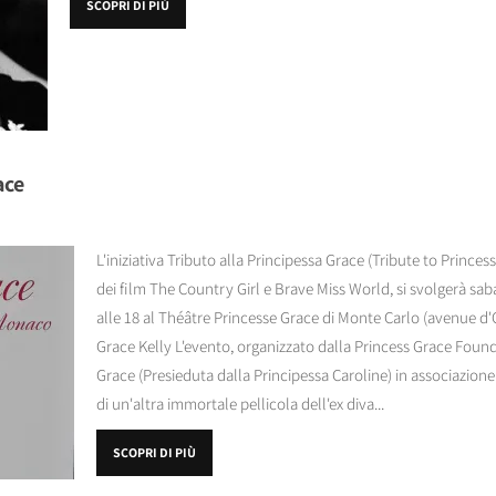
SCOPRI DI PIÙ
ace
L'iniziativa Tributo alla Principessa Grace (Tribute to Prince
dei film The Country Girl e Brave Miss World, si svolgerà s
alle 18 al Théâtre Princesse Grace di Monte Carlo (avenue d'
Grace Kelly L'evento, organizzato dalla Princess Grace Foun
Grace (Presieduta dalla Principessa Caroline) in associazion
di un'altra immortale pellicola dell'ex diva...
SCOPRI DI PIÙ