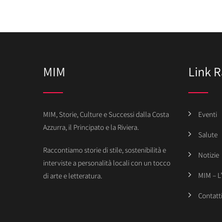
MIM
Link R
MIM, Storie, Culture e Successi dalla Costa
Eventi
Azzurra, il Principato e la Riviera.
Salute
Raccontiamo storie di stile, sostenibilità e
Notizie
interviste a personalità locali con un tocco
MIM – L
di arte e letteratura.
Contatt