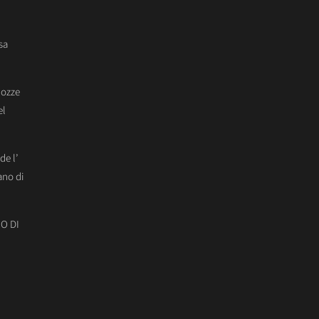
sa
Nozze
el
de l’
ano di
O DI