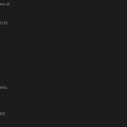
ano di
O DI
della
ONO