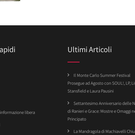
apidi
Ultimi Articoli
Il Monte Carlo Summer Festival
Prosegue ad Agosto con SOUL!, LP, Li
Stansfield e Laura Pausini
Settantesimo Anniversario delle 
di Ranieri e Grace: Mostre e Omaggi n
’informazione libera
Principato
i
La Mandragola di Machiavelli Chiu