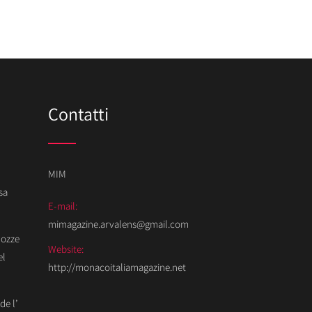
Contatti
MIM
sa
E-mail:
mimagazine.arvalens@gmail.com
Nozze
Website:
el
http://monacoitaliamagazine.net
de l’