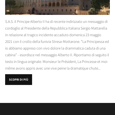
S.A.S. il Principe Alberto II ha di recente indirizzato un messaggio di
cordoglio al Presidente della Repubblica Italiana Sergio Mattarella
in relazione al tragico incidente accaduto domenica 23 maggio
2021 con il crollo della funivia Stresa-Mottarone. “La Principessa ed
io abbiamo appreso con vivo dolore la drammatica caduta di una
cabina” - esordisce nel messaggio Alberto II. Riportiamo di seguito il
testo in lingua originale. Monsieur le Président, La Princesse et moi-
même avons appris avec une vive peine la dramatique chute...
SCOPRI DI PIÙ