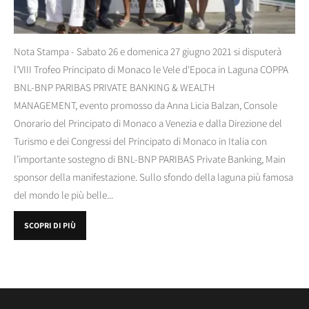
Nota Stampa - Sabato 26 e domenica 27 giugno 2021 si disputerà
l’VIII Trofeo Principato di Monaco le Vele d'Epoca in Laguna COPPA
BNL-BNP PARIBAS PRIVATE BANKING & WEALTH
MANAGEMENT, evento promosso da Anna Licia Balzan, Console
Onorario del Principato di Monaco a Venezia e dalla Direzione del
Turismo e dei Congressi del Principato di Monaco in Italia con
l’importante sostegno di BNL-BNP PARIBAS Private Banking, Main
sponsor della manifestazione. Sullo sfondo della laguna più famosa
del mondo le più belle...
SCOPRI DI PIÙ