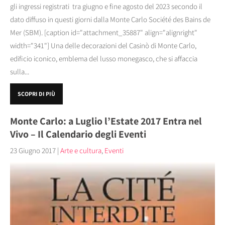
gli ingressi registrati tra giugno e fine agosto del 2023 secondo il
dato diffuso in questi giorni dalla Monte Carlo Société des Bains de
Mer (SBM). [caption id="attachment_35887" align="alignright"
width="341"] Una delle decorazioni del Casinò di Monte Carlo,
edificio iconico, emblema del lusso monegasco, che si affaccia
sulla...
SCOPRI DI PIÙ
Monte Carlo: a Luglio l’Estate 2017 Entra nel
Vivo – Il Calendario degli Eventi
23 Giugno 2017
|
Arte e cultura
,
Eventi