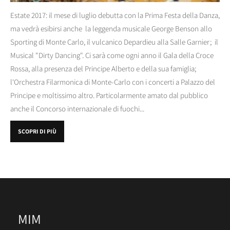
Estate 2017: il mese di luglio debutta con la Prima Festa della Danza,
ma vedrà esibirsi anche la leggenda musicale George Benson allo
Sporting di Monte Carlo, il vulcanico Depardieu alla Salle Garnier; il
Musical "Dirty Dancing". Ci sarà come ogni anno il Gala della Croce
Rossa, alla presenza del Principe Alberto e della sua famiglia;
l'Orchestra Filarmonica di Monte-Carlo con i concerti a Palazzo del
Principe e moltissimo altro. Particolarmente amato dal pubblico
anche il Concorso internazionale di fuochi...
SCOPRI DI PIÙ
MIM