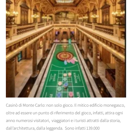
Casinò di Monte Carlo: non solo gioco. Il mitico edificio monegasco,
oltre ad essere un punto di riferimento del gioco, infatti, attira ogni
anno numerosi visitatori, viaggiatori e i turisti attratti dalla storia,
dall’architettura, dalla leggenda. Sono infatti 139.000