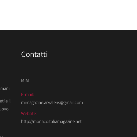
Contatti
MIM
Domani
E-mail:
ti e il
mimagazine.arvalens@gmail.com
Nuovo
Website:
http://monacoitaliamagazine.net