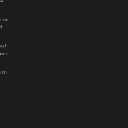
sa
Nozze
el
de l’
ano di
O DI