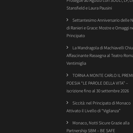
Prosegue ad Agosto con SOUL!, LP, Li
Stansfield e Laura Pausini
Settantesimo Anniversario delle 
di Ranieri e Grace: Mostre e Omaggi n
Principato
La Mandragola di Machiavelli Chiu
Affascinante Rassegna al Teatro Rom
Ventimiglia
TORNA A MONTE CARLO IL PREMI
POESIA “LE PAROLE DELLA VITA” –
iscrizione fino al 30 settembre 2026
Siccità: nel Principato di Monaco
Attivato il Livello di “Vigilanza”
Monaco, Notti Sicure Grazie alla
Partnership SBM – BE SAFE