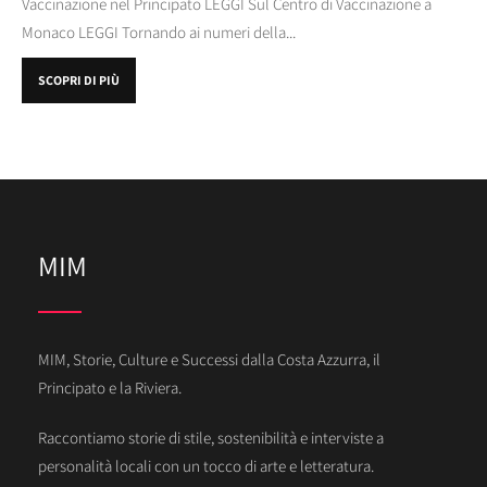
Vaccinazione nel Principato LEGGI Sul Centro di Vaccinazione a
Monaco LEGGI Tornando ai numeri della...
SCOPRI DI PIÙ
MIM
MIM, Storie, Culture e Successi dalla Costa Azzurra, il
Principato e la Riviera.
Raccontiamo storie di stile, sostenibilità e interviste a
personalità locali con un tocco di arte e letteratura.