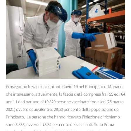
Proseguono le vaccinazioni anti Covid-19 nel Principato di Monaco
che interessano, attualmente, la fascia d'età compresa fra i 55 ed i 64
anni. I dati parlano di 10.829 persone vaccinate fino a ieri (25 marzo
2021) ovvero equivalenti al 28,50 per cento della popolazione del
Principato. Le persone che hanno ricevuto l'iniezione di richiamo
sono 8.538, ovvero il 78,84 per cento dei vaccinati. Sulla Prima