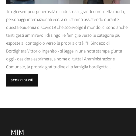
Tra gli esempi di generosità di industriali, grandi nomi della moda,
personaggi internazionali ecc. a cui stiamo assistendo durante
questa epidemia di Covid19 che sconvolge il mondo, ci sono anche i
tanti gesti ammirevoli di singoli e famiglie verso le categorie più
esposte al contagio o verso la propria città. “Il Sindaco di
Bordighera Vittorio Ingenito - si legge in una nota stampa giunta
oggi - desidera esprimere, a nome di tutta l’Amministrazione
Comunale, la propria gratitudine alla famiglia bordigotta...
SCOPRI DI PIÙ
MIM