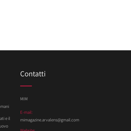
Contatti
MIM
Domani
E-mail:
ti e il
mimagazine.arvalens@gmail.com
Nuovo
Website: