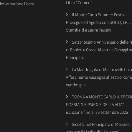
Libro “Crimen”
’informazione libera
Il Monte Carlo Summer Festival
i
Prosegue ad Agosto con SOUL!, LP, Li
Stansfield e Laura Pausini
Settantesimo Anniversario delle 
di Ranieri e Grace: Mostre e Omaggi n
Principato
La Mandragola di Machiavelli Chiu
Affascinante Rassegna al Teatro Rom
Ventimiglia
TORNA A MONTE CARLO IL PREMI
POESIA “LE PAROLE DELLA VITA” –
iscrizione fino al 30 settembre 2026
Siccità: nel Principato di Monaco
Attivato il Livello di “Vigilanza”