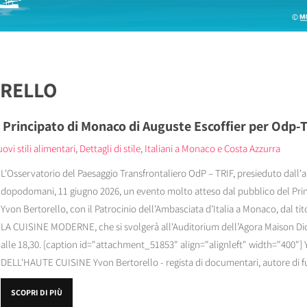
ORELLO
l Principato di Monaco di Auguste Escoffier per Odp-
ovi stili alimentari
,
Dettagli di stile
,
Italiani a Monaco e Costa Azzurra
L'Osservatorio del Paesaggio Transfrontaliero OdP – TRIF, presieduto dall'a
dopodomani, 11 giugno 2026, un evento molto atteso dal pubblico del Princi
Yvon Bertorello, con il Patrocinio dell’Ambasciata d’Italia a Monaco, dal
LA CUISINE MODERNE, che si svolgerà all'Auditorium dell’Agora Maison Dio
alle 18,30. [caption id="attachment_51853" align="alignleft" width="400"]
DELL'HAUTE CUISINE Yvon Bertorello - regista di documentari, autore di fu
SCOPRI DI PIÙ