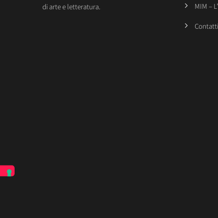
MIM – L
di arte e letteratura.
Contatt