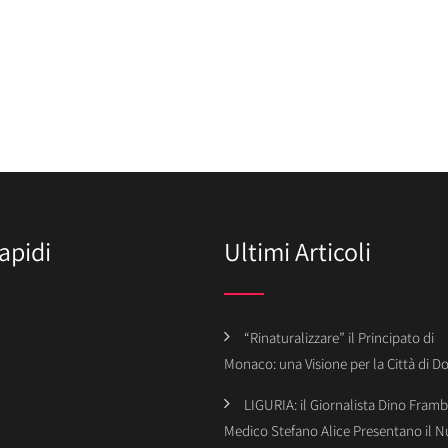
apidi
Ultimi Articoli
“Rinaturalizzare” il Principato di
Monaco: una Visione per la Città di 
LIGURIA: il Giornalista Dino Framba
Medico Stefano Alice Presentano il 