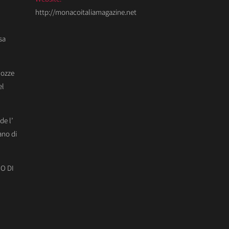
http://monacoitaliamagazine.net
sa
Nozze
el
de l’
ano di
O DI