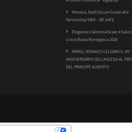
Monaco, Notti Sicure Grazie alla
Partnership SBM – BE SAFE
Eleganza e Generosità per il Gala 
Croce Rossa Monegasca 2026
PARIGI, MONACO CELEBRA IL XXI
ANNIVERSARIO DELL’ASCESA AL TR
DEL PRINCIPE ALBERTO
LATIVE ALLA PRIVACY