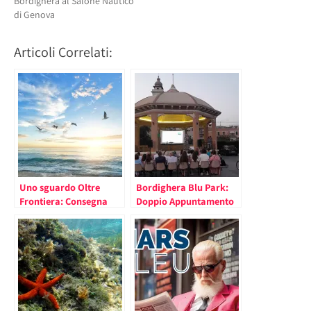
Bordighera al Salone Nautico
di Genova
Articoli Correlati:
Uno sguardo Oltre
Bordighera Blu Park:
Frontiera: Consegna
Doppio Appuntamento
della Bandiera Blu agli
per Vivere il Mare nella
Stabilimenti di
Vicina Liguria
Bordighera