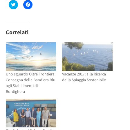
Fai
Fai
clic
clic
qui
per
per
condividere
condividere
su
su
Facebook
Twitter
(Si
(Si
apre
Correlati
apre
in
in
una
una
nuova
nuova
finestra)
finestra)
Uno sguardo Oltre Frontiera:
Vacanze 2017: alla Ricerca
Consegna della Bandiera Blu
della Spiaggia Sostenibile
agli Stabilimenti di
Bordighera