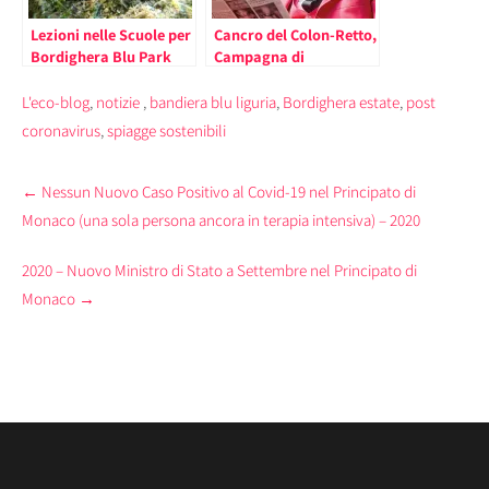
Lezioni nelle Scuole per
Cancro del Colon-Retto,
Bordighera Blu Park
Campagna di
Prevenzione anche nel
Principato con “Marzo
L'eco-blog
,
notizie
,
bandiera blu liguria
,
Bordighera estate
,
post
Blu”
coronavirus
,
spiagge sostenibili
Post
←
Nessun Nuovo Caso Positivo al Covid-19 nel Principato di
navigation
Monaco (una sola persona ancora in terapia intensiva) – 2020
2020 – Nuovo Ministro di Stato a Settembre nel Principato di
Monaco
→