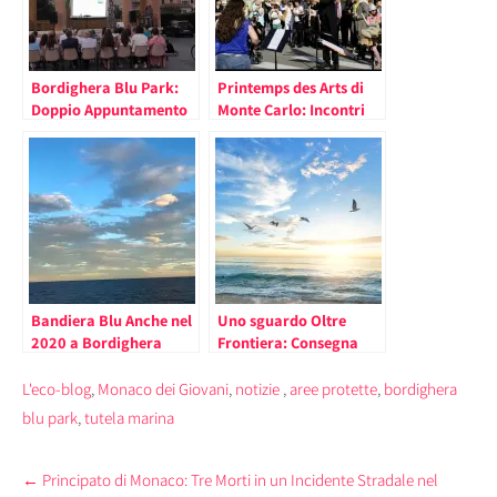
Bordighera Blu Park:
Printemps des Arts di
Doppio Appuntamento
Monte Carlo: Incontri
per Vivere il Mare nella
nelle Scuole Liguri
Vicina Liguria
Bandiera Blu Anche nel
Uno sguardo Oltre
2020 a Bordighera
Frontiera: Consegna
della Bandiera Blu agli
Stabilimenti di
L'eco-blog
,
Monaco dei Giovani
,
notizie
,
aree protette
,
bordighera
Bordighera
blu park
,
tutela marina
Post
←
Principato di Monaco: Tre Morti in un Incidente Stradale nel