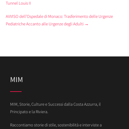
navigation
Tunnel Louis II
AVVISO dell’Ospedale di Monaco: Trasferimento delle Urgenze
Pediatriche Accanto alle Urgenze degli Adulti
→
MIM
MIM, Storie, Culture e Successi dalla Costa Azzurra, il
Principato e la Riviera.
Raccontiamo storie di stile, sostenibilità e interviste a