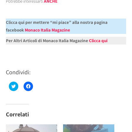
Potrebbe interessarti
ANCHE
Clicca qui per mettere “mi piace” alla nostra pagina
facebook
Monaco Italia Magazine
Per Altri Articoli di Monaco Italia Magazine
Clicca qui
Condividi:
Fai
Fai
clic
clic
qui
per
per
condividere
condividere
su
su
Facebook
Twitter
(Si
(Si
apre
Correlati
apre
in
in
una
una
nuova
nuova
finestra)
finestra)