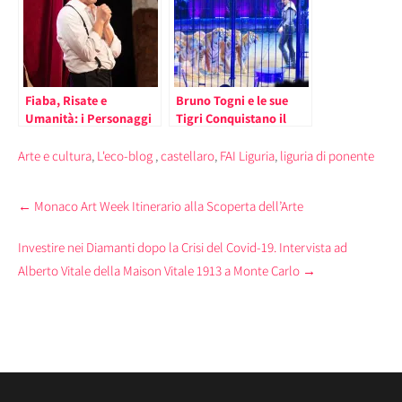
Fiaba, Risate e
Bruno Togni e le sue
Umanità: i Personaggi
Tigri Conquistano il
di Michele La Ginestra
Pubblico di Monte Carlo
Conquistano il
Arte e cultura
,
L'eco-blog
,
castellaro
,
FAI Liguria
,
liguria di ponente
Principato di Monaco
Post
←
Monaco Art Week Itinerario alla Scoperta dell’Arte
navigation
Investire nei Diamanti dopo la Crisi del Covid-19. Intervista ad
Alberto Vitale della Maison Vitale 1913 a Monte Carlo
→