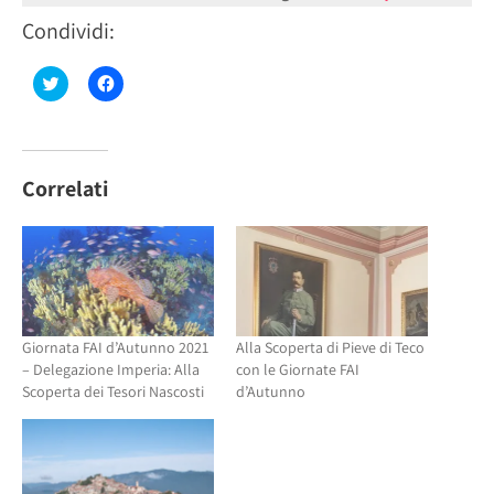
Condividi:
Fai
Fai
clic
clic
qui
per
per
condividere
condividere
su
su
Facebook
Twitter
(Si
(Si
apre
Correlati
apre
in
in
una
una
nuova
nuova
finestra)
finestra)
Giornata FAI d’Autunno 2021
Alla Scoperta di Pieve di Teco
– Delegazione Imperia: Alla
con le Giornate FAI
Scoperta dei Tesori Nascosti
d’Autunno