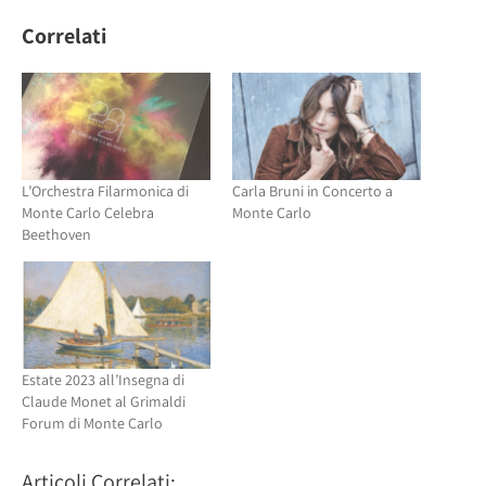
Twitter
(Si
(Si
apre
Correlati
apre
in
in
una
una
nuova
nuova
finestra)
finestra)
L’Orchestra Filarmonica di
Carla Bruni in Concerto a
Monte Carlo Celebra
Monte Carlo
Beethoven
Estate 2023 all’Insegna di
Claude Monet al Grimaldi
Forum di Monte Carlo
Articoli Correlati: