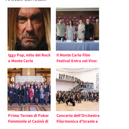
Iggy Pop, mito del Rock
Il Monte Carlo Film
a Monte Carlo
Festival Entra nel Vivo:
“la selezione dei film
dedicata all’icona del
Cinema Monica Vitti”
Primo Torneo di Poker
Concerto dell’Orchestra
Femminile al Casinò di
Filarmonica d’Israele a
Monte Carlo
Monte Carlo