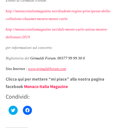
Eventi al Grimaldi Forum:
http://monacoitaliamagazine.net/diademi-regine-principesse-della-
collezione-chaumet-mostra-monte-carlo
http://monacoitaliamagazine.net/dali-monte-carlo-attesa-mostra-
dellestate-2019
per informazioni sul concerto:
Biglietteria del
Grimaldi Forum: 00377 99 99 30 0
Sito Internet :
www.grimaldiforum.com
Clicca qui per mettere “mi piace” alla nostra pagina
facebook
Monaco Italia Magazine
Condividi:
Fai
Fai
clic
clic
qui
per
per
condividere
condividere
su
su
Facebook