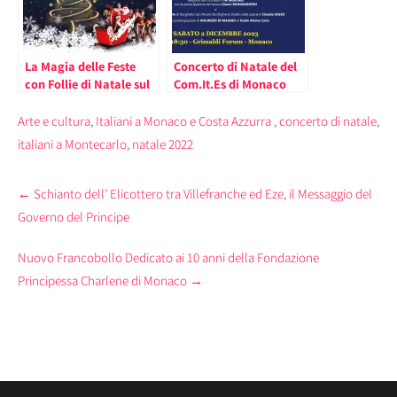
La Magia delle Feste
Concerto di Natale del
con Follie di Natale sul
Com.It.Es di Monaco
Ghiaccio ed il Villaggio
2023
di Natale sul Porto (il
Arte e cultura
,
Italiani a Monaco e Costa Azzurra
,
concerto di natale
,
Programma e le Date).
italiani a Montecarlo
,
natale 2022
Post
←
Schianto dell’ Elicottero tra Villefranche ed Eze, il Messaggio del
navigation
Governo del Principe
Nuovo Francobollo Dedicato ai 10 anni della Fondazione
Principessa Charlene di Monaco
→