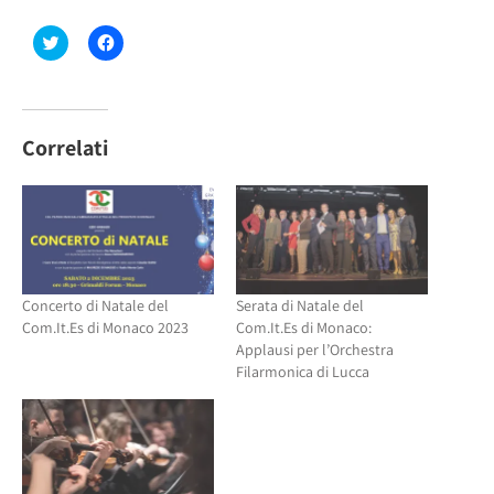
Fai
Fai
clic
clic
qui
per
per
condividere
condividere
su
su
Facebook
Twitter
(Si
(Si
apre
Correlati
apre
in
in
una
una
nuova
nuova
finestra)
finestra)
Concerto di Natale del
Serata di Natale del
Com.It.Es di Monaco 2023
Com.It.Es di Monaco:
Applausi per l’Orchestra
Filarmonica di Lucca