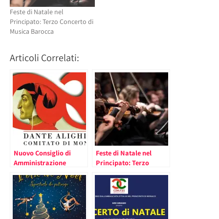
Feste di Natale nel
Principato: Terzo Concerto di
Musica Barocca
Articoli Correlati:
Nuovo Consiglio di
Feste di Natale nel
Amministrazione
Principato: Terzo
dell’Associazione Dante
Concerto di Musica
Alighieri Comitato di
Barocca
Monaco