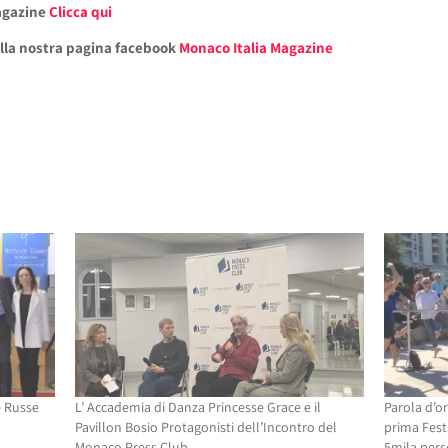
Magazine
Clicca qui
alla nostra pagina facebook
Monaco Italia Magazine
e Russe
L’ Accademia di Danza Princesse Grace e il
Parola d’or
Pavillon Bosio Protagonisti dell’Incontro del
prima Fest
Monaco Press Club
5mila pers