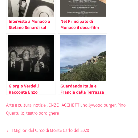
Intervista a Monaco a
Nel Principato di
Stefano Senardi sul
Monaco il docu-film
docufilm Pino Daniele-
“Pino Daniele – Nero a
Nero a metà: “Pino è un
metà”
artista vivo nella
memoria collettiva”
Giorgio Verdelli
Guardando Italia e
Racconta Enzo
Francia dalla Terrazza
Jannacci nel Principato
di Grimaldi; Intervista
di Monaco con “Vengo
allo Scrittore Enzo
Arte e cultura
,
notizie
,
ENZO IACCHETTI
,
hollywood burger
,
Pino
Anch’io”. Applausi per
Barnabà
Quartullo
,
teatro bordighera
la Performance
Musicale di Paolo
Post
Jannacci
←
I Migliori del Circo di Monte Carlo del 2020
navigation