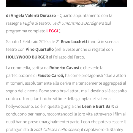
di Angela Valenti Durazzo
– Quarto appuntamento con la
rassegna
Fughe di teatro…e di Umorismo a Bordighera
(sul
programma completo
LEGGI
).
Sabato 1 Febbraio 2020 alle 21
Enzo Iacchetti
andrà in scena a
teatro con
Pino Quartullo
(nella veste anche di regista) con
HOLLYWOOD BURGER
al Palazzo del Parco.
La commedia, scritta da
Roberto Cavosi
e che vede la
partecipazione di
Fausto Caroli,
ha come protagonisti “due a attori
mitomani, assolutamente alla deriva ma tenacemente aggrappati al
sogno del cinema. Forse sono bravi attori, ma il destino si è accanito
contro di loro, due tipiche vittime della giungla del sistema
hollywoodiano. Ed è in questa giungla che
Leon e Burt Bart
ci
conducono per mano, raccontandoci la loro vita attraverso i film ai
quali hanno preso (marginalmente) parte. Leon che poteva essere il
protagonista di
2001 Odissea nello spazio
, il capolavoro di Stanley