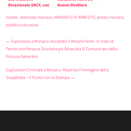
Binazionale SNCF, con
Nuovo Direttore
Simulazione di
Generale dell’Hotel
Esplosione, nella
Hermitage Monte Carlo
notizie
,
attentato monaco
,
MANDATO DI ARRESTO
,
polizia monaco
,
Stazione di Monaco
pubblica sicurezza
Post
←
Esplosione a Monaco: Ascoltato il Minore Ferito. In stato di
navigation
Fermo una Persona Straniera poi Rilasciata (il Comunicato della
Procura Generale)
Esplosione Criminale a Monaco: Mostrata l’Immagine della
Sospettata – Il Punto con la Stampa
→