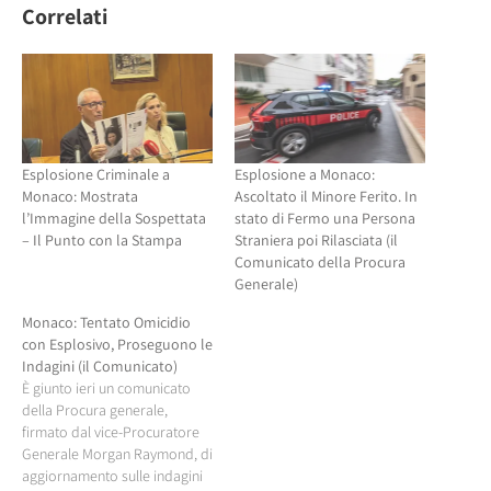
(Si
apre
Correlati
apre
in
in
una
una
nuova
nuova
finestra)
finestra)
Esplosione Criminale a
Esplosione a Monaco:
Monaco: Mostrata
Ascoltato il Minore Ferito. In
l’Immagine della Sospettata
stato di Fermo una Persona
– Il Punto con la Stampa
Straniera poi Rilasciata (il
Comunicato della Procura
Generale)
Monaco: Tentato Omicidio
con Esplosivo, Proseguono le
Indagini (il Comunicato)
È giunto ieri un comunicato
della Procura generale,
firmato dal vice-Procuratore
Generale Morgan Raymond, di
aggiornamento sulle indagini