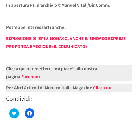
In apertura Ft. d’archivio ©Manuel Vitali/Dir.Comm.
Potrebbe interessarti anche:
ESPLOSIONE DI IERI A MONACO, ANCHE IL SINDACO ESPRIME
PROFONDA EMOZIONE (IL COMUNICATO)
Clicca qui per mettere “mi piace” alla nostra
pagina
Facebook
Per Altri Articoli di Monaco Italia Magazine
Clicca qui
Condividi:
Fai
Fai
clic
clic
qui
per
per
condividere
condividere
su
su
Facebook
Twitter
(Si