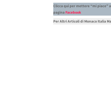
Clicca qui per mettere “mi piace” a
pagina
Facebook
Per Altri Articoli di Monaco Italia 