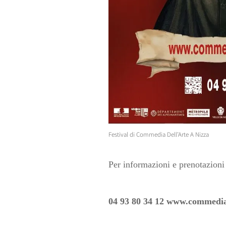
Festival di Commedia Dell’Arte A Nizza
Per informazioni e prenotazioni a
04 93 80 34 12 www.commedia