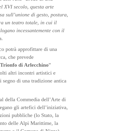
el XVI secolo, questa arte
sa sull’unione di gesto, postura,
 un teatro totale, in cui il
logano incessantemente con il
a.
o potrà approfittare di una
ca, che prevede
Trionfo di Arlecchino
”
i altri incontri artistici e
tti segno di una tradizione antica
al della Commedia dell’Arte di
gano gli artefici dell’iniziativa,
uzioni pubbliche (lo Stato, la
to delle Alpi Marittime, la
zurra e il Comune di Nizza).