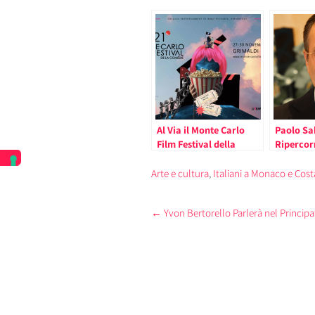
Al Via il Monte Carlo
Paolo Sa
Film Festival della
Ripercor
Commedia (il
Vicenda 
programma)
Traduzio
Arte e cultura
,
Italiani a Monaco e Cost
Commedia
Post
←
Yvon Bertorello Parlerà nel Princip
navigation