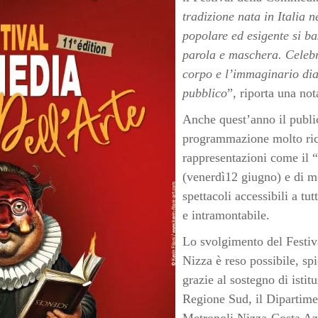
tradizione nata in Italia n
popolare ed esigente si ba
parola e maschera. Celebra
corpo e l’immaginario dia
pubblico
”, riporta una not
Anche quest’anno il public
programmazione molto ric
rappresentazioni come il “
(venerdì12 giugno) e di molt
spettacoli accessibili a tu
e intramontabile.
Lo svolgimento del Festiv
Nizza è reso possibile, spie
grazie al sostegno di istit
Regione Sud, il Dipartimen
Metropoli Nizza-Costa Az