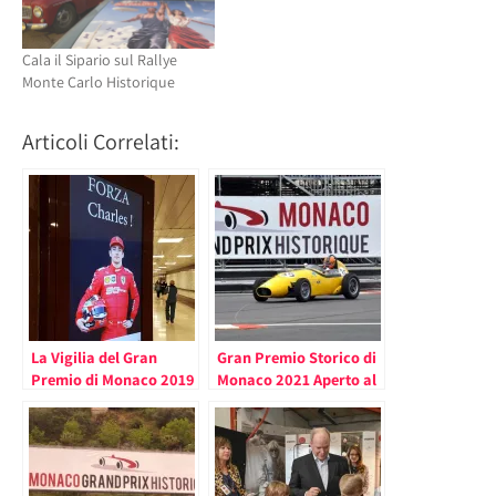
Cala il Sipario sul Rallye
Monte Carlo Historique
Articoli Correlati:
La Vigilia del Gran
Gran Premio Storico di
Premio di Monaco 2019
Monaco 2021 Aperto al
(le foto)
Pubblico (solo
residenti, lavoratori e
ospiti degli hotel)