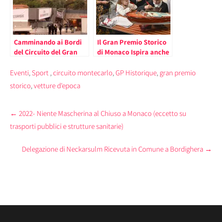
Camminando ai Bordi
Il Gran Premio Storico
del Circuito del Gran
di Monaco Ispira anche
Premio Storico di
Opere di Cioccolato
Monaco 2018
Eventi
,
Sport
,
circuito montecarlo
,
GP Historique
,
gran premio
storico
,
vetture d'epoca
Post
←
2022- Niente Mascherina al Chiuso a Monaco (eccetto su
navigation
trasporti pubblici e strutture sanitarie)
Delegazione di Neckarsulm Ricevuta in Comune a Bordighera
→