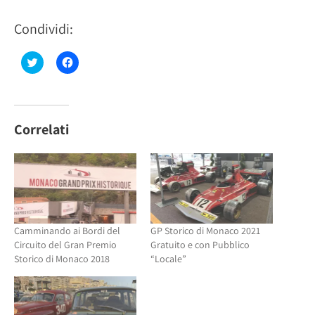
Condividi:
Fai
Fai
clic
clic
qui
per
per
condividere
condividere
su
su
Facebook
Twitter
(Si
(Si
apre
Correlati
apre
in
in
una
una
nuova
nuova
finestra)
finestra)
Camminando ai Bordi del
GP Storico di Monaco 2021
Circuito del Gran Premio
Gratuito e con Pubblico
Storico di Monaco 2018
“Locale”