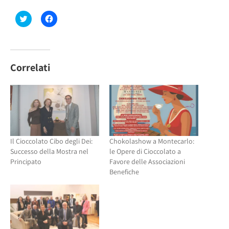
Fai
Fai
clic
clic
qui
per
per
condividere
condividere
su
su
Facebook
Twitter
(Si
(Si
apre
Correlati
apre
in
in
una
una
nuova
nuova
finestra)
finestra)
Il Cioccolato Cibo degli Dei:
Chokolashow a Montecarlo:
Successo della Mostra nel
le Opere di Cioccolato a
Principato
Favore delle Associazioni
Benefiche