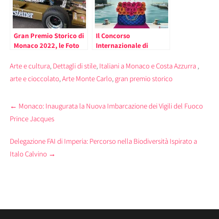
Gran Premio Storico di
Il Concorso
Monaco 2022, le Foto
Internazionale di
della Vigilia
Bouquets di Monaco del
2022 si Ispira al Mondo
Arte e cultura
,
Dettagli di stile
,
Italiani a Monaco e Costa Azzurra
,
della Moda
arte e cioccolato
,
Arte Monte Carlo
,
gran premio storico
Post
←
Monaco: Inaugurata la Nuova Imbarcazione dei Vigili del Fuoco
navigation
Prince Jacques
Delegazione FAI di Imperia: Percorso nella Biodiversità Ispirato a
Italo Calvino
→