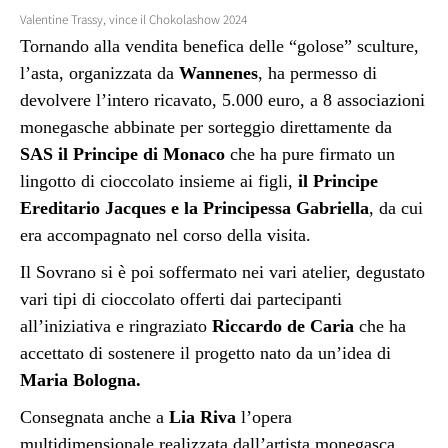
Valentine Trassy, vince il Chokolashow 2024
Tornando alla vendita benefica delle “golose” sculture,
l’asta, organizzata da
Wannenes
, ha permesso di
devolvere l’intero ricavato, 5.000 euro, a 8 associazioni
monegasche abbinate per sorteggio direttamente da
SAS il Principe di Monaco
che ha pure firmato un
lingotto di cioccolato insieme ai figli,
il Principe
Ereditario Jacques e la Principessa Gabriella
, da cui
era accompagnato nel corso della visita.
Il Sovrano si è poi soffermato nei vari atelier, degustato
vari tipi di cioccolato offerti dai partecipanti
all’iniziativa e ringraziato
Riccardo de Caria
che ha
accettato di sostenere il progetto nato da un’idea di
Maria Bologna.
Consegnata anche a
Lia Riva
l’opera
multidimensionale realizzata dall’artista monegasca