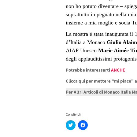
non ho potuto diventare – spieg
soprattutto impegnato nella mia 
insieme a mia moglie e socia Tu
La mostra è stata inaugurata il 
d’Italia a Monaco
Giulio Alai
AIAP
Unesco
Marie Aimée Tir
degli applauditissimi protagonist
Potrebbe interessarti
ANCHE
Clicca qui per mettere “mi piace” 
Per Altri Articoli di Monaco Italia 
Condividi:
Fai
Fai
clic
clic
qui
per
per
condividere