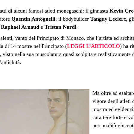
ratti di alcuni famosi atleti monegaschi: il ginnasta
Kevin Cro
atore
Quentin Antognelli
; il bodybuilder
Tanguy Leclerc
, gl
i
Raphael Arnaud
e
Tristan Nardi
.
 talenti, vanto del Principato di Monaco, che l’artista ed archit
ia di 14 mostre nel Principato (
LEGGI L’ARTICOLO
) ha r
e, visto nella sua muscolatura quasi scolpita e realisticamente di
’antichità.
Ma oltre ad esaltare
vigore degli atleti
mostra ed evidenzia 
carattere forte e vo
personalità vincente