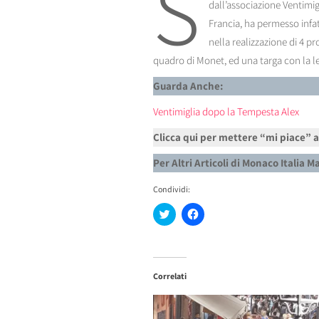
S
dall’associazione Ventimig
Francia, ha permesso infa
nella realizzazione di 4 p
quadro di Monet, ed una targa con la l
Guarda Anche:
Ventimiglia dopo la Tempesta Alex
Clicca qui per mettere “mi piace” 
Per Altri Articoli di Monaco Italia 
Condividi:
Fai
Fai
clic
clic
qui
per
per
condividere
condividere
su
su
Facebook
Twitter
(Si
Correlati
(Si
apre
apre
in
in
una
una
nuova
nuova
finestra)