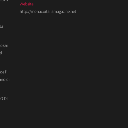
Website:
http://monacoitaliamagazine.net
sa
Nozze
el
de l’
ano di
O DI