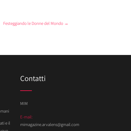
Festeggiando le Donne del Mondo
→
Contatti
MIM
Domani
E-mail:
ti e il
mimagazine.arvalens@gmail.com
Nuovo