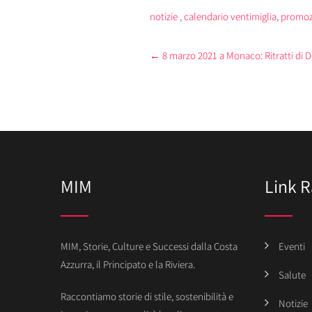
della Promozione della
Protezion
Candidatura a
delle Don
notizie
,
calendario ventimiglia
,
promozi
Patrimonio UNESCO
Patto per
della “Salsa” che Piace
Energeti
Post
←
8 marzo 2021 a Monaco: Ritratti di D
anche Oltrefrontiera
navigation
MIM
Link R
MIM, Storie, Culture e Successi dalla Costa
Eventi
Azzurra, il Principato e la Riviera.
Salute
Raccontiamo storie di stile, sostenibilità e
Notizie