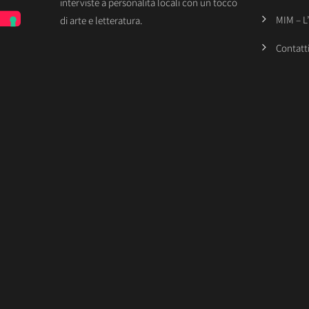
interviste a personalità locali con un tocco
MIM – L
di arte e letteratura.
Contatt