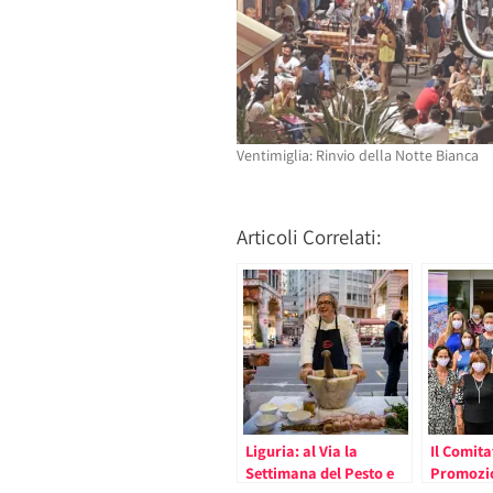
finestra)
Ventimiglia: Rinvio della Notte Bianca
Articoli Correlati:
Liguria: al Via la
Il Comita
Settimana del Pesto e
Promozio