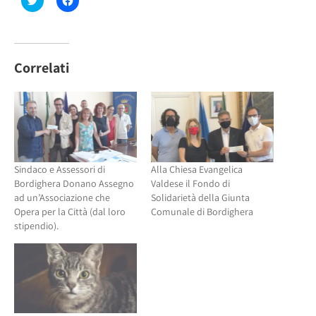
clic
clic
qui
per
per
condividere
condividere
su
su
Facebook
Twitter
(Si
(Si
apre
Correlati
apre
in
in
una
una
nuova
nuova
finestra)
finestra)
Sindaco e Assessori di
Alla Chiesa Evangelica
Bordighera Donano Assegno
Valdese il Fondo di
ad un’Associazione che
Solidarietà della Giunta
Opera per la Città (dal loro
Comunale di Bordighera
stipendio).