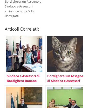
Bordighera: un Assegno di
Sindaco e Assessori
all’Associazione SOS
Bordigatti
Articoli Correlati:
Sindaco e Assessori di
Bordighera: un Assegno
Bordighera Donano
di Sindaco e Assessori
Assegno ad
all’Associazione SOS
un’Associazione che
Bordigatti
Opera per la Città (dal
loro stipendio).