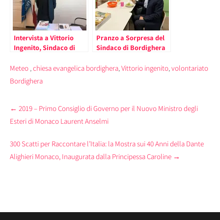
Intervista a Vittorio
Pranzo a Sorpresa del
Ingenito, Sindaco di
Sindaco di Bordighera
Bordighera:
per Verificare la
“comprendere le
Qualità della Mensa
Meteo
,
chiesa evangelica bordighera
,
Vittorio ingenito
,
volontariato
ragioni del passato e
Scolastica
Bordighera
aprire un dialogo sul
futuro”
Post
←
2019 – Primo Consiglio di Governo per il Nuovo Ministro degli
navigation
Esteri di Monaco Laurent Anselmi
300 Scatti per Raccontare l’Italia: la Mostra sui 40 Anni della Dante
Alighieri Monaco, Inaugurata dalla Principessa Caroline
→