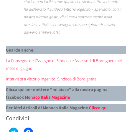
storico non facile come quello che stiamo attraversando –
ha dichiarato il Sindaco Vittorio Ingenito – speriamo, con il
nostro piccolo gesto, di aiutarvi concretamente nella
preziosa attività che svolgete con uno spirito di sevizio
davvero ammirevole”.
Guarda anche:
La Consegna dell’Assegno di Sindaco e Assessori di Bordighera nel
mese di giugno
Intervista a Vittorio Ingenito, Sindaco di Bordighera
Clicca qui per mettere “mi piace” alla nostra pagina
facebook
Monaco Italia Magazine
Per Altri Articoli di Monaco Italia Magazine
Clicca qui
Condividi:
Fai
Fai