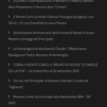
LIGURIA: il Giornalista Dino Frambati e il Medico Stefano
Alice Presentano il Nuovo Libro “Crimen”
Il Monte Carlo Summer Festival Prosegue ad Agosto con
SOUL!, LP, Lisa Stansfield e Laura Pausini
Settantesimo Anniversario delle Nozze di Ranieri e Grace:
Mostre e Omaggi nel Principato
La Mandragola di Machiavelli Chiude l’ Affascinante
Rassegna al Teatro Romano di Ventimiglia
TORNA A MONTE CARLO IL PREMIO DI POESIA “LE PAROLE
DELLA VITA” – iscrizione fino al 30 settembre 2026
Siccità: nel Principato di Monaco Attivato il Livello di
“Vigilanza”
Monaco, Notti Sicure Grazie alla Partnership SBM – BE
SAFE