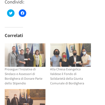
Condividi:
Fai
Fai
clic
clic
qui
per
per
condividere
condividere
su
su
Facebook
Twitter
(Si
(Si
apre
Correlati
apre
in
in
una
una
nuova
nuova
finestra)
finestra)
Prosegue l’Iniziativa di
Alla Chiesa Evangelica
Sindaco e Assessori di
Valdese il Fondo di
Bordighera di Donare Parte
Solidarietà della Giunta
dello Stipendio
Comunale di Bordighera