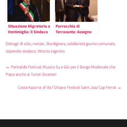
Situazione Migratoria a
Parrocchia di
Ventimiglia: il Sindaco
Terrasanta: Assegno
Ioculano e l’Onorevole
della Giunta di
Vazio dal Ministro
Bordighera
Dettagli di stile
,
notizie
,
Bordighera
,
solidarietà giunta comunale
,
Minniti per “la Grave
stipendio sindaco
,
Vittorio ingenito
Situazione che Vive la
Città”
Post
←
Perinaldo Festival: Musica Su e Giù per il Borgo Medievale che
navigation
Piace anche ai Turisti Stranieri
Costa Azzurra: al Via l’Ottavo Festival Saint Jazz Cap Ferrat
→