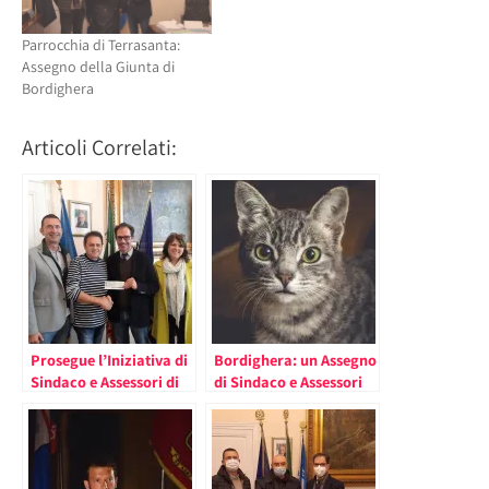
Parrocchia di Terrasanta:
Assegno della Giunta di
Bordighera
Articoli Correlati:
Prosegue l’Iniziativa di
Bordighera: un Assegno
Sindaco e Assessori di
di Sindaco e Assessori
Bordighera di Donare
all’Associazione SOS
Parte dello Stipendio
Bordigatti