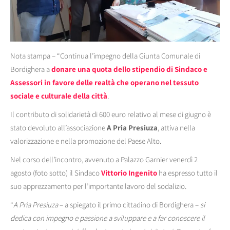
Nota stampa – “Continua l’impegno della Giunta Comunale di
Bordighera a
donare una quota dello stipendio di Sindaco e
Assessori in favore delle realtà che operano nel tessuto
sociale e culturale della città
.
Il contributo di solidarietà di 600 euro relativo al mese di giugno è
stato devoluto all’associazione
A Pria Presiuza
, attiva nella
valorizzazione e nella promozione del Paese Alto.
Nel corso dell’incontro, avvenuto a Palazzo Garnier venerdì 2
agosto (foto sotto) il Sindaco
Vittorio Ingenito
ha espresso tutto il
suo apprezzamento per l’importante lavoro del sodalizio.
“
A Pria Presiuza
– a spiegato il primo cittadino di Bordighera –
si
dedica con impegno e passione a sviluppare e a far conoscere il