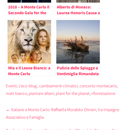
2018 – A Monte Carlo il
Alberto di Monaco:
Secondo Gala for the
Laurea Honoris Causa a
Global Ocean; Madonna
Napoli e Visita a
Garantisce il suo
Campagna, Sito Storico
Sostegno alla Causa
Grimaldi
della Salvaguardia dei
Mari
Mia e il Leone Bianco: a
Pulizia delle Spiagge a
Monte Carlo
Ventimiglia Rimandata
Protagonista la Tutela
al 10 Febbraio Causa
del Re della Savana
Maltempo (il
Eventi
,
L'eco-blog
,
cambiamenti climatici
,
concerto montecarlo
,
Comunicato)
matt bianco
,
piantare alberi
,
plant for the planet
,
riforestazione
Post
←
Italiane a Monte Carlo: Raffaella Morabito Olivieri, tra Impegno
navigation
Associativo e Famiglia