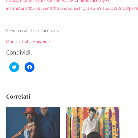
https://montecarloticket.com/0526/fChoixSeance.aspx?
idstructure=0526&EventId=318&request=QcE+w0WHSuCzWDnDWpkYG
Seguiteci anche su facebook
Monaco Italia Magazine
Condividi:
Fai
Fai
clic
clic
qui
per
per
condividere
condividere
su
su
Facebook
Twitter
(Si
(Si
apre
Correlati
apre
in
in
una
una
nuova
nuova
finestra)
finestra)