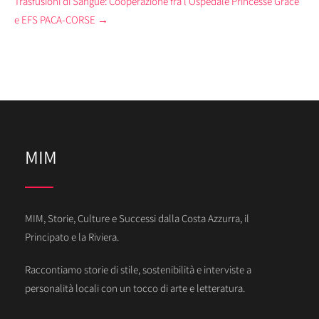
Trasfusioni di Sangue: Cooperazione fra l’Ospedale Princesse Grace
e EFS PACA-CORSE
→
MIM
MIM, Storie, Culture e Successi dalla Costa Azzurra, il
Principato e la Riviera.
Raccontiamo storie di stile, sostenibilità e interviste a
personalità locali con un tocco di arte e letteratura.