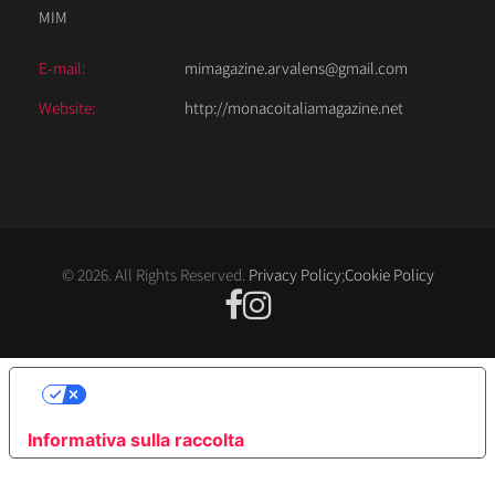
MIM
E-mail:
mimagazine.arvalens@gmail.com
Website:
http://monacoitaliamagazine.net
© 2026. All Rights Reserved.
Privacy Policy
;
Cookie Policy
LE TUE PREFERENZE RELATIVE ALLA
PRIVACY
Informativa sulla raccolta