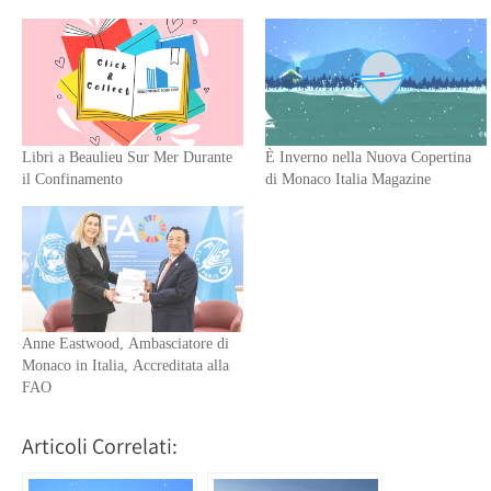
in
una
una
nuova
nuova
finestra)
finestra)
Libri a Beaulieu Sur Mer Durante
È Inverno nella Nuova Copertina
il Confinamento
di Monaco Italia Magazine
Anne Eastwood, Ambasciatore di
Monaco in Italia, Accreditata alla
FAO
Articoli Correlati: