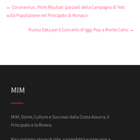
Post
←
Coronavirus : Primi Risultati (parziali) della Campagna di Test
navigation
sulla Popolazione nel Principato di Monaco
Nuova Data per il Concerto di Iggy Pop a Monte Carlo
→
MIM
MIM, Storie, Culture e Successi dalla Costa Azzurra, il
Principato e la Riviera.
Raccontiamo storie di stile, sostenibilità e interviste a