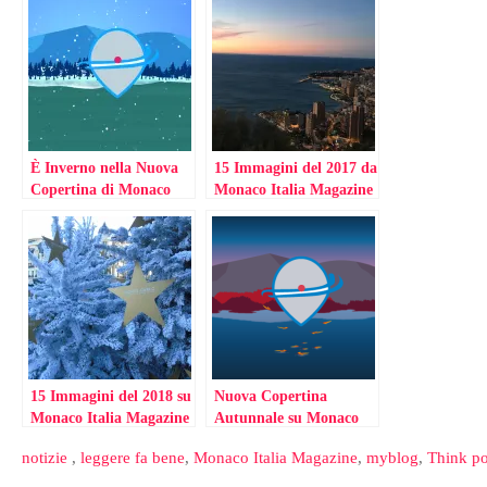
È Inverno nella Nuova
15 Immagini del 2017 da
Copertina di Monaco
Monaco Italia Magazine
Italia Magazine
15 Immagini del 2018 su
Nuova Copertina
Monaco Italia Magazine
Autunnale su Monaco
Italia Magazine
notizie
,
leggere fa bene
,
Monaco Italia Magazine
,
myblog
,
Think po