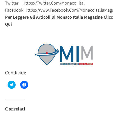
Twitter
Https://twitter.com/monaco_ital
Facebook
Https://www.facebook.com/MonacoItaliaMag
Per Leggere Gli Articoli Di Monaco Italia Magazine
Clic
Qui
Condividi:
Fai
Fai
clic
clic
qui
per
per
condividere
condividere
su
su
Facebook
Twitter
(Si
(Si
apre
Correlati
apre
in