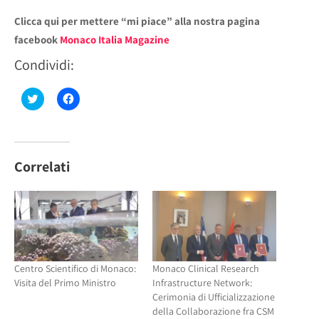
Clicca qui per mettere “mi piace” alla nostra pagina
facebook
Monaco Italia Magazine
Condividi:
Fai
Fai
clic
clic
qui
per
per
condividere
condividere
su
su
Facebook
Twitter
(Si
(Si
apre
Correlati
apre
in
in
una
una
nuova
nuova
finestra)
finestra)
Centro Scientifico di Monaco:
Monaco Clinical Research
Visita del Primo Ministro
Infrastructure Network:
Cerimonia di Ufficializzazione
della Collaborazione fra CSM