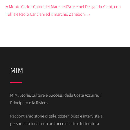
A Monte Carlo i Colori del Mare nell’Arte e nel Design da Yacht, con
Tullia e Paolo Canciani ed il marchio Zanaboni
→
MIM
MIM, Storie, Culture e Successi dalla Costa Azzurra, il
Principato e la Riviera.
Raccontiamo storie di stile, sostenibilità e interviste a
personalità locali con un tocco di arte e letteratura.