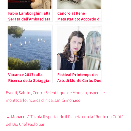
Fabio Lamborghini alla
Cancro al Rene
Serata dell’Ambasciata
Metastatico: Accordo di
Italiana a Monaco su
Collaborazione per un
Ricerca e Design: “Vi
Progetto di Ricerca tra
Racconto Mio Zio
il Centro Scientifico di
Ferruccio”
Monaco e il Gruppo
Helsinn
Vacanze 2017: alla
Festival Printemps des
Ricerca della Spiaggia
Arts di Monte Carlo: Due
Sostenibile
Concerti Prima della
Prima (ingresso
Eventi
,
Salute
,
Centre Scientifique de Monaco
,
ospedale
gratuito su
montecarlo
,
ricerca clinica
,
sanità monaco
prenotazione)
Post
←
Monaco: A Tavola Rispettando il Pianeta con la “Route du Goût”
navigation
del Bio Chef Paolo Sari