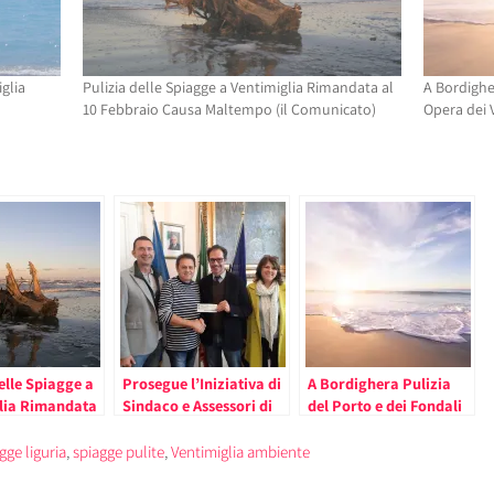
glia
Pulizia delle Spiagge a Ventimiglia Rimandata al
A Bordigher
10 Febbraio Causa Maltempo (il Comunicato)
Opera dei 
elle Spiagge a
Prosegue l’Iniziativa di
A Bordighera Pulizia
lia Rimandata
Sindaco e Assessori di
del Porto e dei Fondali
bbraio Causa
Bordighera di Donare
ad Opera dei Volontari
 (il
Parte dello Stipendio
gge liguria
,
spiagge pulite
,
Ventimiglia ambiente
ato)