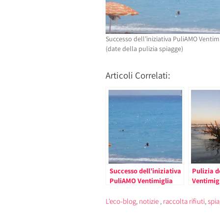
Successo dell’iniziativa PuliAMO Ventimi
(date della pulizia spiagge)
Articoli Correlati:
Successo dell’iniziativa
Pulizia d
PuliAMO Ventimiglia
Ventimig
(date della pulizia
al 10 Fe
spiagge)
Maltempo
L'eco-blog
,
notizie
,
raccolta rifiuti
,
spia
Comunic