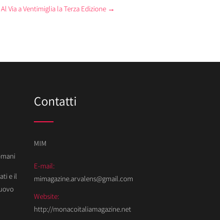
l Via a Ventimiglia la Terza Edizione
→
Contatti
MIM
Domani
E-mail:
ti e il
mimagazine.arvalens@gmail.com
Nuovo
Website:
http://monacoitaliamagazine.net