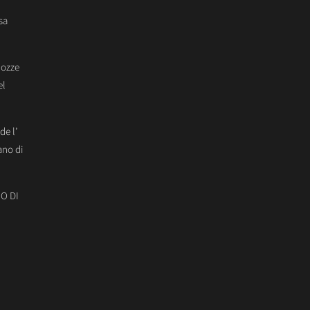
sa
Nozze
el
de l’
ano di
O DI