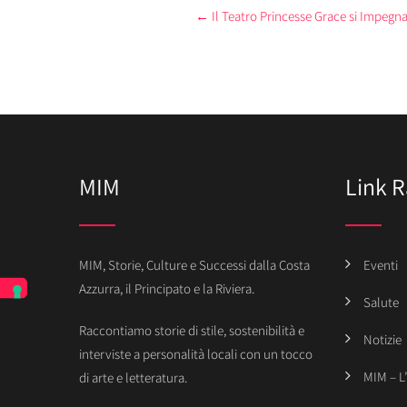
Post
←
Il Teatro Princesse Grace si Impegna
navigation
MIM
Link R
MIM, Storie, Culture e Successi dalla Costa
Eventi
Azzurra, il Principato e la Riviera.
Salute
Raccontiamo storie di stile, sostenibilità e
Notizie
interviste a personalità locali con un tocco
MIM – L
di arte e letteratura.