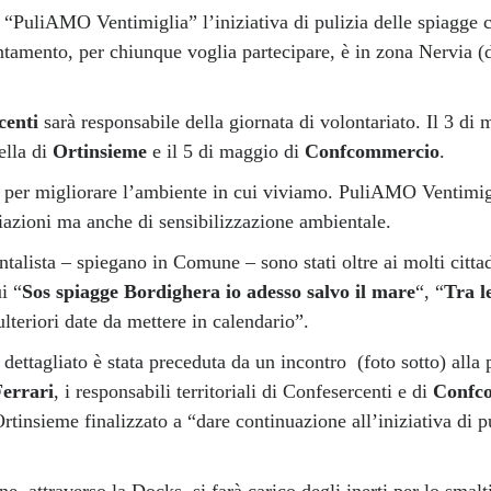
“PuliAMO Ventimiglia” l’iniziativa di pulizia delle spiagge 
amento, per chiunque voglia partecipare, è in zona Nervia (da
centi
sarà responsabile della giornata di volontariato. Il 3 di m
ella di
Ortinsieme
e il 5 di maggio di
Confcommercio
.
 per migliorare l’ambiente in cui viviamo. PuliAMO Ventimig
ciazioni ma anche di sensibilizzazione ambientale.
talista – spiegano in Comune – sono stati oltre ai molti cittad
i “
Sos spiagge Bordighera io adesso salvo il mare
“, “
Tra l
lteriori date da mettere in calendario”.
dettagliato è stata preceduta da un incontro (foto sotto) all
errari
, i responsabili territoriali di Confesercenti e di
Confc
rtinsieme finalizzato a “dare continuazione all’iniziativa di pu
e, attraverso la Docks, si farà carico degli inerti per lo smal