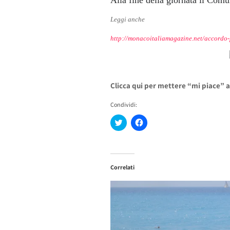
Leggi anche
http://monacoitaliamagazine.net/accordo-p
Clicca qui per mettere “mi piace” 
Condividi:
Fai
Fai
clic
clic
qui
per
per
condividere
condividere
su
su
Facebook
Twitter
(Si
Correlati
(Si
apre
apre
in
in
una
una
nuova
nuova
finestra)
finestra)