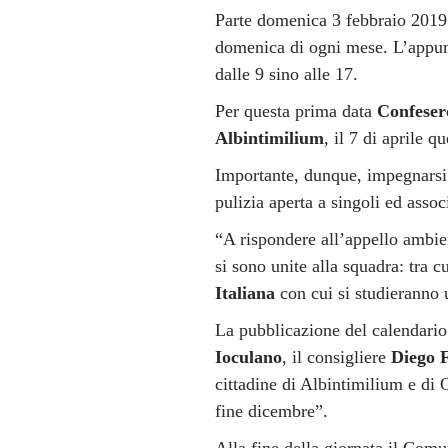
Parte domenica 3 febbraio 2019 
domenica di ogni mese. L’appunt
dalle 9 sino alle 17.
Per questa prima data
Confeser
Albintimilium
, il 7 di aprile qu
Importante, dunque, impegnarsi
pulizia aperta a singoli ed asso
“A rispondere all’appello ambien
si sono unite alla squadra: tra cu
Italiana
con cui si studieranno u
La pubblicazione del calendario 
Ioculano
, il consigliere
Diego F
cittadine di Albintimilium e di O
fine dicembre”.
Alla fine della giornata il Comun