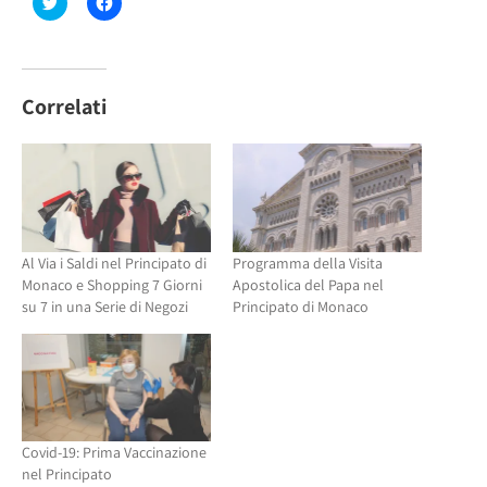
Fai
Fai
clic
clic
qui
per
per
condividere
condividere
su
su
Facebook
Twitter
(Si
(Si
apre
Correlati
apre
in
in
una
una
nuova
nuova
finestra)
finestra)
Al Via i Saldi nel Principato di
Programma della Visita
Monaco e Shopping 7 Giorni
Apostolica del Papa nel
su 7 in una Serie di Negozi
Principato di Monaco
Covid-19: Prima Vaccinazione
nel Principato