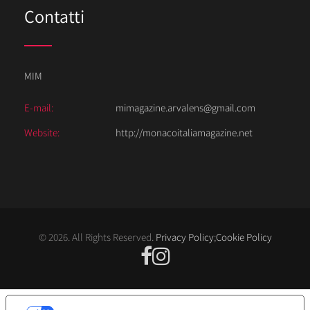
Contatti
MIM
E-mail:
mimagazine.arvalens@gmail.com
Website:
http://monacoitaliamagazine.net
© 2026. All Rights Reserved.
Privacy Policy
;
Cookie Policy
LE TUE PREFERENZE RELATIVE ALLA