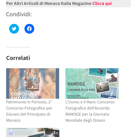
Per Altri Articoli di Monaco Italia Magazine
Clicca qui
Condividi:
Fai
Fai
clic
clic
qui
per
per
condividere
condividere
su
su
Facebook
Twitter
(Si
(Si
apre
Correlati
apre
in
in
una
una
nuova
nuova
finestra)
finestra)
Patrimonio in Pericolo, 2°
L’Uomo e il Mare: Concorso
Concorso Fotografico per
Fotografico dell’Accordo
Giovani del Principato di
RAMOGE per la Giornata
Monaco
Mondiale degli Oceani