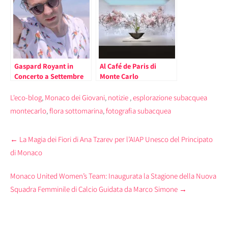
Gaspard Royant in
Al Café de Paris di
Concerto a Settembre
Monte Carlo
al Grimaldi Forum
Protagonista l’Ikebana
L'eco-blog
,
Monaco dei Giovani
,
notizie
,
esplorazione subacquea
montecarlo
,
flora sottomarina
,
fotografia subacquea
Post
←
La Magia dei Fiori di Ana Tzarev per l’AIAP Unesco del Principato
navigation
di Monaco
Monaco United Women’s Team: Inaugurata la Stagione della Nuova
Squadra Femminile di Calcio Guidata da Marco Simone
→