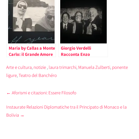
Monaco
Maria by Callas a Monte
Giorgio Verdelli
Carlo: il Grande Amore
Racconta Enzo
della Diva con
Jannacci nel Principato
Aristotele Onassis nella
di Monaco con “Vengo
Arte e cultura
,
notizie
,
laura trimarchi
,
Manuela Zulberti
,
ponente
Mostra al Grimaldi
Anch’io”. Applausi per
ligure
,
Teatro del Banchéro
Forum – 2018
la Performance
Musicale di Paolo
Post
Jannacci
←
Aforismi e citazioni: Essere Filosofo
navigation
Instaurate Relazioni Diplomatiche tra il Principato di Monaco e la
Bolivia
→