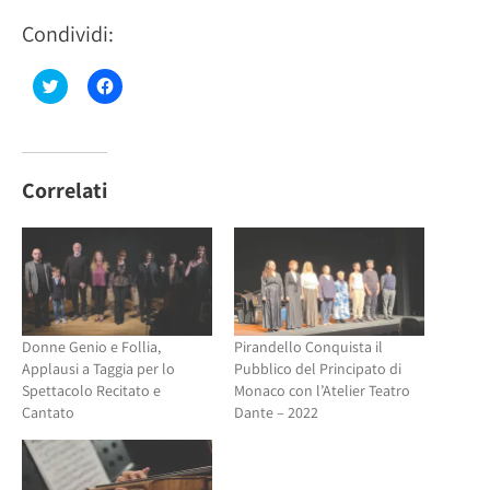
Condividi:
Fai
Fai
clic
clic
qui
per
per
condividere
condividere
su
su
Facebook
Twitter
(Si
(Si
apre
Correlati
apre
in
in
una
una
nuova
nuova
finestra)
finestra)
Donne Genio e Follia,
Pirandello Conquista il
Applausi a Taggia per lo
Pubblico del Principato di
Spettacolo Recitato e
Monaco con l’Atelier Teatro
Cantato
Dante – 2022