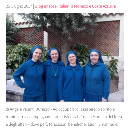
26 Giugno 2017
|
Blog en rose
,
Italiani a Monaco e Costa Azzurra
di Angela Valenti Durazzo - Ad occuparsi di assistere lo spirito e
fornire un “accompagnamento esistenziale” nella Monaco del lusso
e degli affari – dove però fondazioni benefiche, azioni umanitarie,