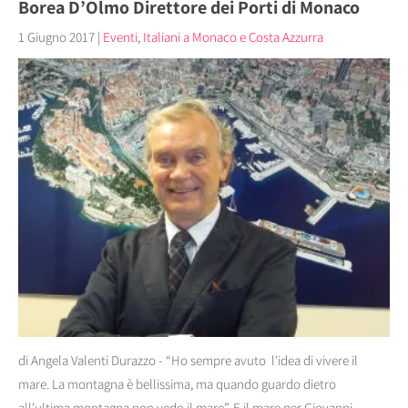
Borea D’Olmo Direttore dei Porti di Monaco
1 Giugno 2017
|
Eventi
,
Italiani a Monaco e Costa Azzurra
di Angela Valenti Durazzo - “Ho sempre avuto l'idea di vivere il
mare. La montagna è bellissima, ma quando guardo dietro
all'ultima montagna non vedo il mare”. E il mare per Giovanni