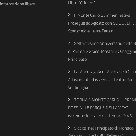
Libro “Crimen”
’informazione libera
Il Monte Carlo Summer Festival
i
Prosegue ad Agosto con SOUL!, LP, Li
Stansfield e Laura Pausini
Settantesimo Anniversario delle 
di Ranieri e Grace: Mostre e Omaggi n
Principato
La Mandragola di Machiavelli Chiu
Affascinante Rassegna al Teatro Rom
Ventimiglia
TORNA A MONTE CARLO IL PREMI
POESIA “LE PAROLE DELLA VITA” –
iscrizione fino al 30 settembre 2026
Siccità: nel Principato di Monaco
Attivato il Livello di “Vigilanza”