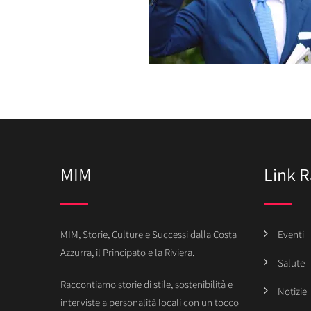
MIM
Link R
MIM, Storie, Culture e Successi dalla Costa
Eventi
Azzurra, il Principato e la Riviera.
Salute
Raccontiamo storie di stile, sostenibilità e
Notizie
interviste a personalità locali con un tocco