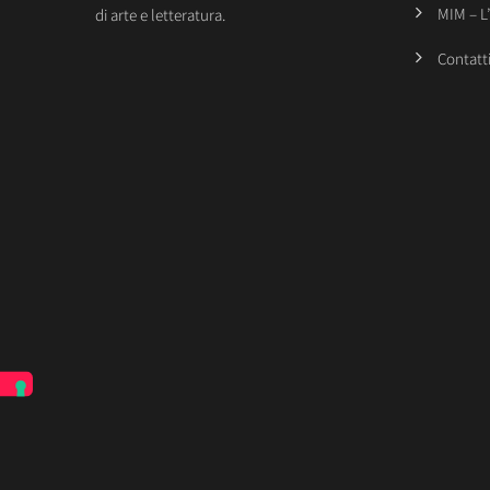
MIM – L
di arte e letteratura.
Contatt