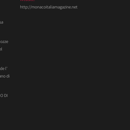
http://monacoitaliamagazine.net
sa
Nozze
el
de l’
ano di
O DI