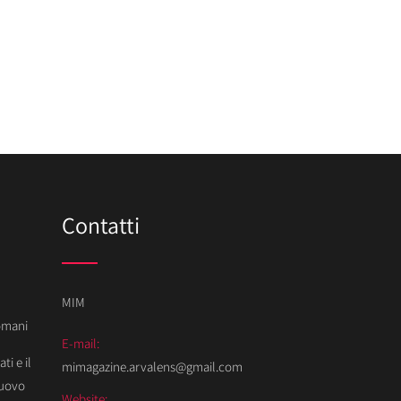
Contatti
MIM
Domani
E-mail:
ti e il
mimagazine.arvalens@gmail.com
Nuovo
Website: