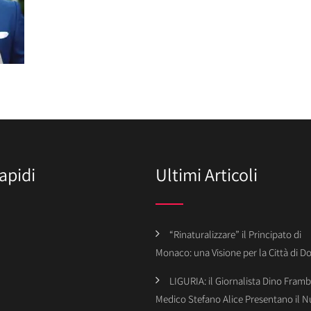
apidi
Ultimi Articoli
“Rinaturalizzare” il Principato di
Monaco: una Visione per la Città di 
LIGURIA: il Giornalista Dino Framba
Medico Stefano Alice Presentano il 