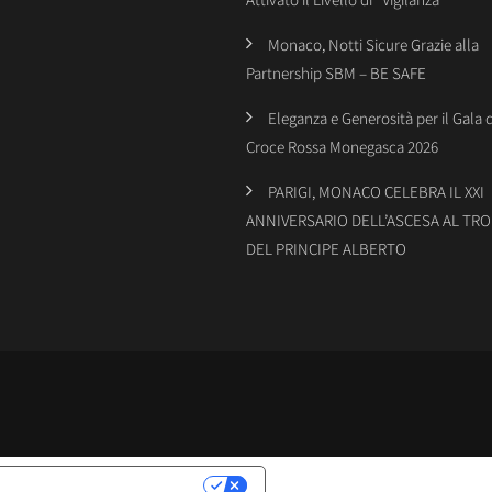
Monaco, Notti Sicure Grazie alla
Partnership SBM – BE SAFE
Eleganza e Generosità per il Gala 
Croce Rossa Monegasca 2026
PARIGI, MONACO CELEBRA IL XXI
ANNIVERSARIO DELL’ASCESA AL TR
DEL PRINCIPE ALBERTO
LATIVE ALLA PRIVACY