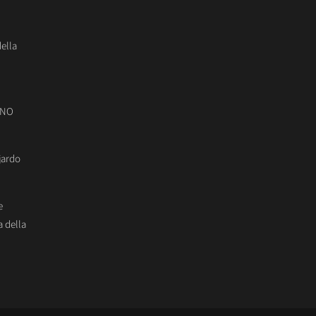
della
ONO
jardo
e
 della