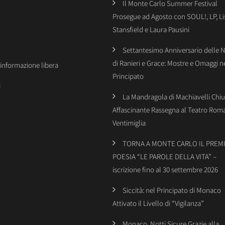
Il Monte Carlo Summer Festival
Prosegue ad Agosto con SOUL!, LP, Li
Stansfield e Laura Pausini
Settantesimo Anniversario delle 
di Ranieri e Grace: Mostre e Omaggi n
’informazione libera
Principato
i
La Mandragola di Machiavelli Chiu
Affascinante Rassegna al Teatro Rom
Ventimiglia
TORNA A MONTE CARLO IL PREMI
POESIA “LE PAROLE DELLA VITA” –
iscrizione fino al 30 settembre 2026
Siccità: nel Principato di Monaco
Attivato il Livello di “Vigilanza”
Monaco, Notti Sicure Grazie alla