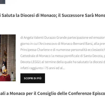
i Saluta la Diocesi di Monaco; il Successore Sarà Mo
di Angela Valenti Durazzo Grande partecipazione ed emozione 
giorno in cui l'Arcivescovo di Monaco Bernard Barsi, alla pres
Principessa Charlene e di numerose personalità ecclesiastiche,
Cattedrale di Monaco la messa pontificale di Santa Devota, 
Devota LEGGI) al termine della quale ha salutato la diocesi d
infatti raggiunto i 75 anni ed al...
SCOPRI DI PIÙ
ali a Monaco per il Consiglio delle Conferenze Episc