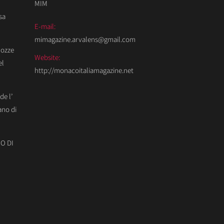
MIM
sa
E-mail:
mimagazine.arvalens@gmail.com
Nozze
Website:
el
http://monacoitaliamagazine.net
de l’
ano di
O DI