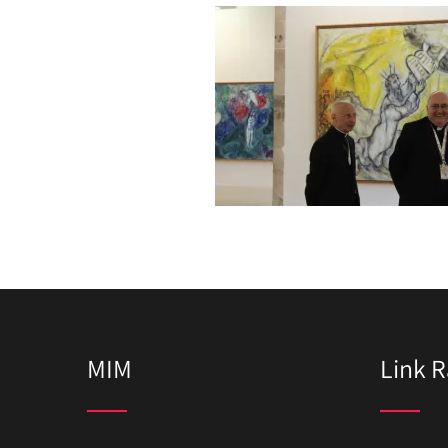
MIM
Link R