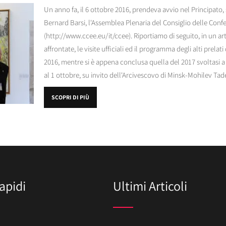
Un anno fa, il 6 ottobre 2016, prendeva avvio nel Principato,
Bernard Barsi, l'Assemblea Plenaria del Consiglio delle Con
(http://www.ccee.eu/it/ccee). Riportiamo di seguito, in un art
affrontate, le visite ufficiali ed il programma degli alti pre
2016, mentre si è appena conclusa quella del 2017 svoltasi a
al 1 ottobre, su invito dell'Arcivescovo di Minsk-Mohilev Tad
SCOPRI DI PIÙ
apidi
Ultimi Articoli