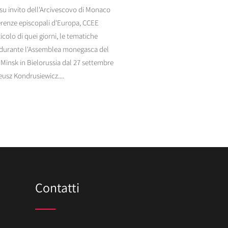
 su invito dell'Arcivescovo di Monaco
ferenze episcopali d'Europa, CCEE
icolo di quei giorni, le tematiche
lati durante l'Assemblea monegasca del
 Minsk in Bielorussia dal 27 settembre
eusz Kondrusiewicz....
Contatti