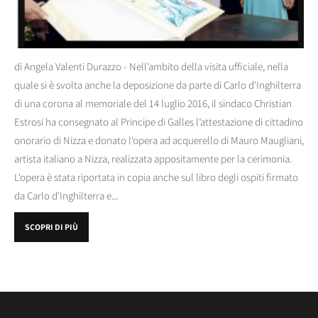
di Angela Valenti Durazzo - Nell’ambito della visita ufficiale, nella
quale si è svolta anche la deposizione da parte di Carlo d'Inghilterra
di una corona al memoriale del 14 luglio 2016, il sindaco Christian
Estrosi ha consegnato al Principe di Galles l’attestazione di cittadino
onorario di Nizza e donato l'opera ad acquerello di Mauro Maugliani,
artista italiano a Nizza, realizzata appositamente per la cerimonia.
L'opera è stata riportata in copia anche sul libro degli ospiti firmato
da Carlo d'Inghilterra e...
SCOPRI DI PIÙ