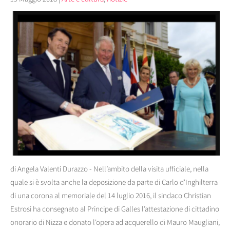
di Angela Valenti Durazzo - Nell’ambito della visita ufficiale, nella
quale si è svolta anche la deposizione da parte di Carlo d'Inghilterra
di una corona al memoriale del 14 luglio 2016, il sindaco Christian
Estrosi ha consegnato al Principe di Galles l’attestazione di cittadino
onorario di Nizza e donato l'opera ad acquerello di Mauro Maugliani,