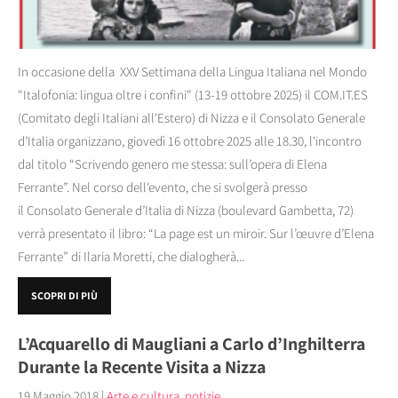
In occasione della XXV Settimana della Lingua Italiana nel Mondo
"Italofonia: lingua oltre i confini" (13-19 ottobre 2025) il COM.IT.ES
(Comitato degli Italiani all'Estero) di Nizza e il Consolato Generale
d’Italia organizzano, giovedì 16 ottobre 2025 alle 18.30, l'incontro
dal titolo “Scrivendo genero me stessa: sull’opera di Elena
Ferrante”. Nel corso dell'evento, che si svolgerà presso
il Consolato Generale d’Italia di Nizza (boulevard Gambetta, 72)
verrà presentato il libro: “La page est un miroir. Sur l’œuvre d’Elena
Ferrante” di Ilaria Moretti, che dialogherà...
SCOPRI DI PIÙ
L’Acquarello di Maugliani a Carlo d’Inghilterra
Durante la Recente Visita a Nizza
19 Maggio 2018
|
Arte e cultura
,
notizie