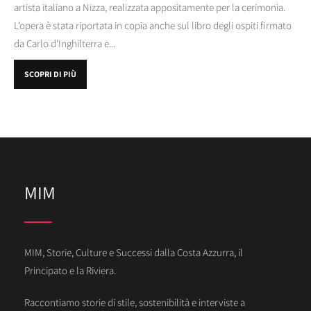
artista italiano a Nizza, realizzata appositamente per la cerimonia.
L'opera è stata riportata in copia anche sul libro degli ospiti firmato
da Carlo d'Inghilterra e...
SCOPRI DI PIÙ
MIM
MIM, Storie, Culture e Successi dalla Costa Azzurra, il
Principato e la Riviera.
Raccontiamo storie di stile, sostenibilità e interviste a