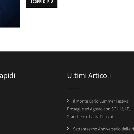
SCOPRI DI PIÙ
apidi
Ultimi Articoli
Il Monte Carlo Summer Festival
Prosegue ad Agosto con SOUL!, LP, Li
Stansfield e Laura Pausini
Settantesimo Anniversario delle 