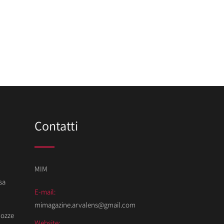
Contatti
MIM
sa
E-mail:
mimagazine.arvalens@gmail.com
Nozze
Website: