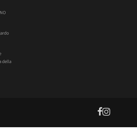
ONO
jardo
e
 della