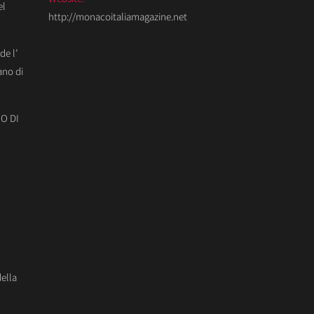
el
http://monacoitaliamagazine.net
de l’
ano di
O DI
della