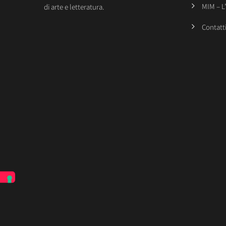
MIM – L
di arte e letteratura.
Contatt