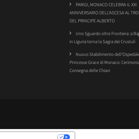
PARIGI, MONACO CELEBRA IL XXI
ANNIVERSARIO DELL’ASCESA AL TR
DEL PRINCIPE ALBERTO
Uno Sguardo oltre Frontiera: a Ba
in Liguria torna la Sagra dei Crustuli
Nuovo Stabilimento dell’Ospedal
Princesse Grace di Monaco: Cerimonia
Consegna delle Chiavi
LATIVE ALLA PRIVACY