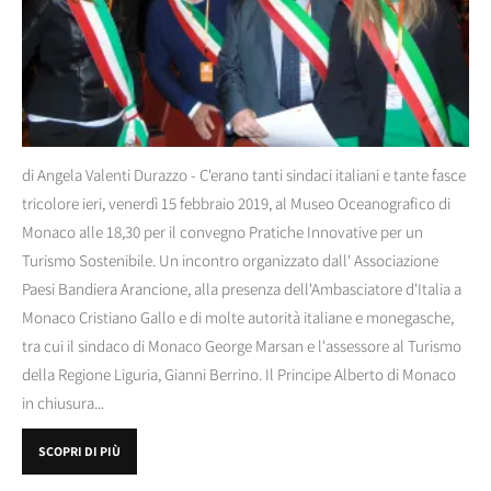
di Angela Valenti Durazzo - C'erano tanti sindaci italiani e tante fasce
tricolore ieri, venerdì 15 febbraio 2019, al Museo Oceanografico di
Monaco alle 18,30 per il convegno Pratiche Innovative per un
Turismo Sostenibile. Un incontro organizzato dall' Associazione
Paesi Bandiera Arancione, alla presenza dell'Ambasciatore d'Italia a
Monaco Cristiano Gallo e di molte autorità italiane e monegasche,
tra cui il sindaco di Monaco George Marsan e l'assessore al Turismo
della Regione Liguria, Gianni Berrino. Il Principe Alberto di Monaco
in chiusura...
SCOPRI DI PIÙ