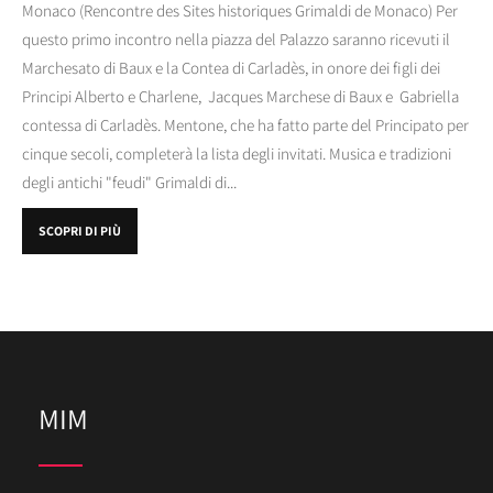
Monaco (Rencontre des Sites historiques Grimaldi de Monaco) Per
questo primo incontro nella piazza del Palazzo saranno ricevuti il
Marchesato di Baux e la Contea di Carladès, in onore dei figli dei
Principi Alberto e Charlene, Jacques Marchese di Baux e Gabriella
contessa di Carladès. Mentone, che ha fatto parte del Principato per
cinque secoli, completerà la lista degli invitati. Musica e tradizioni
degli antichi "feudi" Grimaldi di...
SCOPRI DI PIÙ
MIM