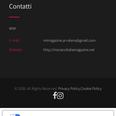
Contatti
MIM
E-mail:
mimagazine.arvalens@gmail.com
Website:
http://monacoitaliamagazine.net
© 2026. All Rights Reserved.
Privacy Policy
;
Cookie Policy
LE TUE PREFERENZE RELATIVE ALLA