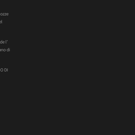
Nozze
el
de l’
ano di
O DI