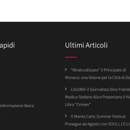
apidi
Ultimi Articoli
“Rinaturalizzare” il Principato di
Monaco: una Visione per la Città di 
LIGURIA: il Giornalista Dino Framba
Medico Stefano Alice Presentano il 
Libro “Crimen”
’informazione libera
Il Monte Carlo Summer Festival
i
Prosegue ad Agosto con SOUL!, LP, Li