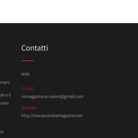
Contatti
MIM
Domani
E-mail:
ti e il
mimagazine.arvalens@gmail.com
Nuovo
Website:
http://monacoitaliamagazine.net
sa