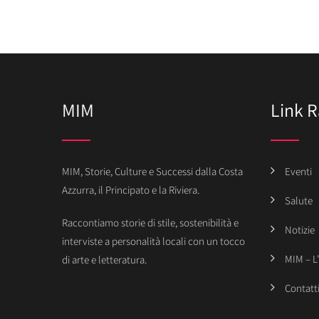
MIM
Link R
MIM, Storie, Culture e Successi dalla Costa
Eventi
Azzurra, il Principato e la Riviera.
Salute
Raccontiamo storie di stile, sostenibilità e
Notizie
interviste a personalità locali con un tocco
MIM – L
di arte e letteratura.
Contatt